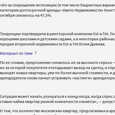
«Из-за сокращения экспозиции (в том числе бюджетных вариа
категории долгосрочной аренды «Авито Недвижимости» Конста
октября снизилось на 47,5%.
Тенденцию подтвердили в риелторской компании Est-a-Tet. По 
хорошими школами и детскими садами, а в некоторых районах,
продаж вторичной недвижимости Est-a-Tet Юлия Дымова.
Материал по теме
По ее словам, предложение снизилось из-за высокого спроса 
из-за которой покупатели откладывают выход на сделку, и сп
выходят новые квартиры, уже по более высокой стоимости, и д
арендодатели снова начнут устраивать «кастинги» арендаторов
Ситуация может начать улучшаться к концу когда, когда спро
ставки найма квартир разной комнатности снизятся», — допуст
О том, что количество московских квартир, предлагаемых в ар