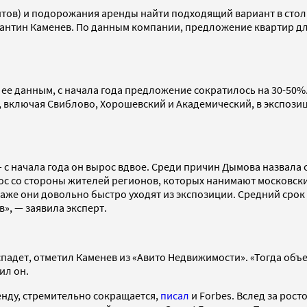
нтов) и подорожания аренды найти подходящий вариант в стол
нтин Каменев. По данным компании, предложение квартир для
ее данным, с начала года предложение сократилось на 30-50%.
 включая Свиблово, Хорошевский и Академический, в экспозиц
— с начала года он вырос вдвое. Среди причин Дымова назвал
рос со стороны жителей регионов, которых нанимают московски
аже они довольно быстро уходят из экспозиции. Средний срок 
», — заявила эксперт.
с спадет, отметил Каменев из «Авито Недвижимости». «Тогда о
ил он.
енду, стремительно сокращается,
писал
и Forbes. Вслед за рос