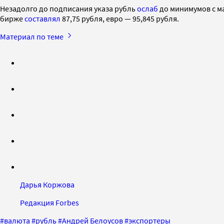
Незадолго до подписания указа рубль
ослаб
до минимумов с ма
бирже
составлял
87,75 рубля, евро — 95,845 рубля.
Материал по теме
Дарья Коржова
Редакция Forbes
#
валюта
#
рубль
#
Андрей Белоусов
#
экспортеры