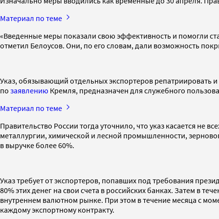
Изначально меры вводились как временные до 30 апреля. Прав
Материал по теме
«Введенные меры показали свою эффективность и помогли ста
отметил Белоусов. Они, по его словам, дали возможность по
Указ, обязывающий отдельных экспортеров репатриировать и
по
заявлению
Кремля, предназначен для служебного пользова
Материал по теме
Правительство России тогда уточнило, что указ касается не в
металлургии, химической и лесной промышленности, зерновог
в выручке более 60%.
Указ требует от экспортеров, попавших под требования прези
80% этих денег на свои счета в российских банках. Затем в те
внутреннем валютном рынке. При этом в течение месяца с мо
каждому экспортному контракту.