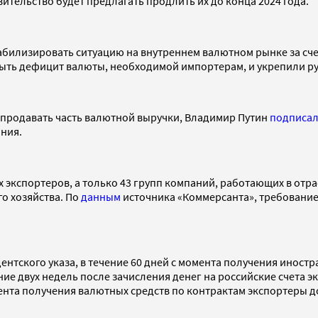
ительство будет предлагать продлить их до конца 2024 года.
билизировать ситуацию на внутреннем валютном рынке за сче
крыть дефицит валюты, необходимой импортерам, и укрепили р
 продавать часть валютной выручки, Владимир Путин
подписа
ния.
сех экспортеров, а только 43 групп компаний, работающих в от
о хозяйства. По
данным
источника «Коммерсанта», требование 
дентского указа, в течение 60 дней с момента получения инос
чение двух недель после зачисления денег на российские счета 
мента получения валютных средств по контрактам экспортеры 