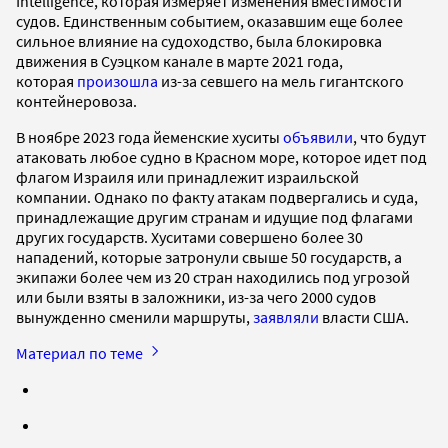
Intelligence, которая измеряет изменения вместимости
судов. Единственным событием, оказавшим еще более
сильное влияние на судоходство, была блокировка
движения в Суэцком канале в марте 2021 года,
которая
произошла
из-за севшего на мель гигантского
контейнеровоза.
В ноябре 2023 года йеменские хуситы
объявили
, что будут
атаковать любое судно в Красном море, которое идет под
флагом Израиля или принадлежит израильской
компании. Однако по факту атакам подвергались и суда,
принадлежащие другим странам и идущие под флагами
других государств. Хуситами совершено более 30
нападений, которые затронули свыше 50 государств, а
экипажи более чем из 20 стран находились под угрозой
или были взяты в заложники, из-за чего 2000 судов
вынужденно сменили маршруты,
заявляли
власти США.
Материал по теме