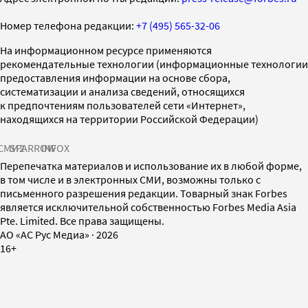
Номер телефона редакции:
+7 (495) 565-32-06
На информационном ресурсе применяются
рекомендательные технологии (информационные технологии
предоставления информации на основе сбора,
систематизации и анализа сведений, относящихся
к предпочтениям пользователей сети «Интернет»,
находящихся на территории Российской Федерации)
СМИ2
SPARROW
INFOX
Перепечатка материалов и использование их в любой форме,
в том числе и в электронных СМИ, возможны только с
письменного разрешения редакции. Товарный знак Forbes
является исключительной собственностью Forbes Media Asia
Pte. Limited. Все права защищены.
AO «АС Рус Медиа»
·
2026
16+