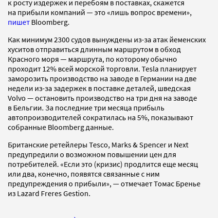
к росту издержек и перебоям в поставках, скажется
на прибыли компаний — это «лишь вопрос времени»,
пишет
Bloomberg.
Как минимум 2300 судов вынуждены из-за атак йеменских
хуситов отправиться длинным маршрутом в обход
Красного моря — маршрута, по которому обычно
проходит 12% всей морской торговли. Tesla планирует
заморозить производство на заводе в Германии на две
недели из-за задержек в поставке деталей, шведская
Volvo — остановить производство на три дня на заводе
в Бельгии. За последние три месяца прибыль
автопроизводителей сократилась на 5%, показывают
собранные Bloomberg данные.
Британские ретейлеры Tesco, Marks & Spencer и Next
предупредили о возможном повышении цен для
потребителей. «Если это (кризис) продлится еще месяц
или два, конечно, появятся связанные с ним
предупреждения о прибыли», — отмечает Томас Бренье
из Lazard Freres Gestion.