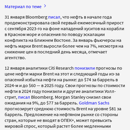
Материал по теме
31 января Bloomberg
писал
, что нефть в начале года
продемонстрировала свой первый ежемесячный прирост
с сентября 2023-го на фоне нападений хуситов на корабли
в Красном море и опасения по поводу эскалации
конфликта на Ближнем Востоке. За январь фьючерсы на
нефть марки Brent выросли более чем на 7%, несмотря на
снижение цен в последний день месяца, отмечает
агентство.
12 января аналитики Citi Research
понизили
прогнозы по
цене нефти марки Brent на этот и следующий годы из-за
опасений избытка нефти на рынке: до $74 за баррель в
2024-м и до $60 — в 2025 году. Свои прогнозы по стоимости
нефти в 2024 году понизили и другие аналитики Уолл-
стрит,
писал
Bloomberg. Morgan Stanley снизил свои
ожидания на 9%, до $77 за баррель.
Goldman Sachs
прогнозирует среднюю стоимость Brent на уровне $81 за
баррель. Предложение на нефтяном рынке со стороны
стран, которые не входят в ОПЕК+, может превысить
мировой спрос, который растет более медленными