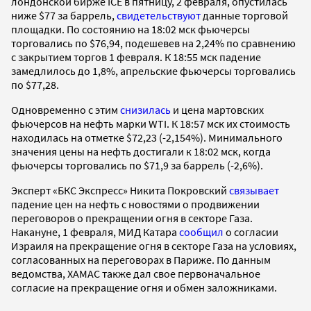
лондонской бирже ICE в пятницу, 2 февраля, опустилась
ниже $77 за баррель,
свидетельствуют
данные торговой
площадки. По состоянию на 18:02 мск фьючерсы
торговались по $76,94, подешевев на 2,24% по сравнению
с закрытием торгов 1 февраля. К 18:55 мск падение
замедлилось до 1,8%, апрельские фьючерсы торговались
по $77,28.
Одновременно с этим
снизилась
и цена мартовских
фьючерсов на нефть марки WTI. К 18:57 мск их стоимость
находилась на отметке $72,23 (-2,154%). Минимального
значения цены на нефть достигали к 18:02 мск, когда
фьючерсы торговались по $71,9 за баррель (-2,6%).
Эксперт «БКС Экспресс» Никита Покровский
связывает
падение цен на нефть с новостями о продвижении
переговоров о прекращении огня в секторе Газа.
Накануне, 1 февраля, МИД Катара
сообщил
о согласии
Израиля на прекращение огня в секторе Газа на условиях,
согласованных на переговорах в Париже. По данным
ведомства, ХАМАС также дал свое первоначальное
согласие на прекращение огня и обмен заложниками.