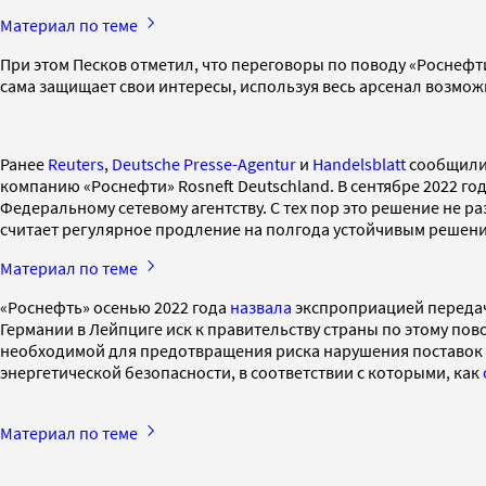
Материал по теме
При этом Песков отметил, что переговоры по поводу «Роснефт
сама защищает свои интересы, используя весь арсенал возможн
Ранее
Reuters
,
Deutsche Presse-Agentur
и
Handelsblatt
сообщили 
компанию «Роснефти» Rosneft Deutschland. В сентябре 2022 го
Федеральному сетевому агентству. С тех пор это решение не р
считает регулярное продление на полгода устойчивым решени
Материал по теме
«Роснефть» осенью 2022 года
назвала
экспроприацией передачу
Германии в Лейпциге иск к правительству страны по этому пово
необходимой для предотвращения риска нарушения поставок н
энергетической безопасности, в соответствии с которыми, как
Материал по теме