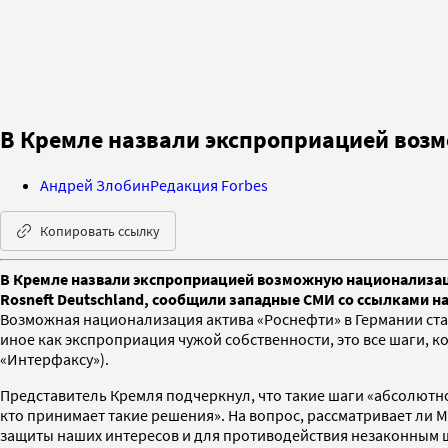
В Кремле назвали экспроприацией воз
Андрей Злобин
Редакция Forbes
Копировать ссылку
В Кремле назвали экспроприацией возможную национализаци
Rosneft Deutschland, сообщили западные СМИ со ссылками на
Возможная национализация актива «Роснефти» в Германии стан
иное как экспроприация чужой собственности, это все шаги, к
«Интерфаксу»).
Представитель Кремля подчеркнул, что такие шаги «абсолютно
кто принимает такие решения». На вопрос, рассматривает ли М
защиты наших интересов и для противодействия незаконным ша