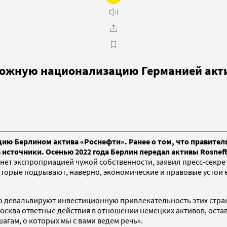
можную национализацию Германией акт
ю Берлином актива «Роснефти». Ранее о том, что правител
 источники. Осенью 2022 года Берлин передал активы Rosnef
ет экспроприацией чужой собственности, заявил пресс-секрет
оторые подрывают, наверно, экономические и правовые устои е
 девальвируют инвестиционную привлекательность этих стран 
осква ответные действия в отношении немецких активов, остав
гам, о которых мы с вами ведем речь».