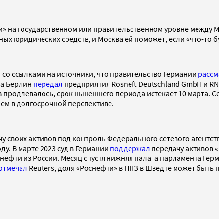
и» на государственном или правительственном уровне между Мо
ых юридических средств, и Москва ей поможет, если «что-то б
со ссылками на источники, что правительство Германии
рассм
да Берлин
передал
предприятия Rosneft Deutschland GmbH и RN
аз продлевалось, срок нынешнего периода истекает 10 марта. С
ем в долгосрочной перспективе.
 своих активов под контроль Федерального сетевого агентст
ду. В марте 2023 суд в Германии
поддержал
передачу активов «
ефти из России. Месяц спустя нижняя палата парламента Герм
отмечал
Reuters, доля «Роснефти» в НПЗ в Шведте может быть