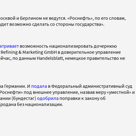
сквой и Берлином не ведутся. «Роснефть», по его словам,
удет возможно сделать со стороны государства».
атривает
возможность национализировать дочернюю
 Refining & Marketing GmbH в доверительное управление
ейчас, по данным Handelsblatt, немецкое правительство не
ва Германии. И
подала
в Федеральный административный суд
Роснефти» под внешнее управление, назвав меру «уместной» и
ании (бундестаг)
одобрила
поправки к закону об
 продана без национализации.