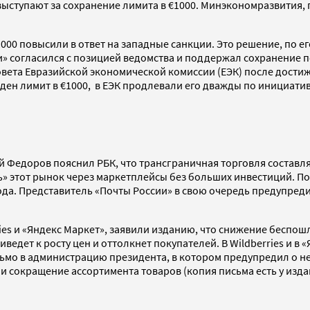
ыступают за сохранение лимита в €1000. Минэкономразвития, 
00 повысили в ответ на западные санкции. Это решение, по е
» согласился с позицией ведомства и поддержал сохранение п
ета Евразийской экономической комиссии (ЕЭК) после достиже
введен лимит в €1000, в ЕЭК продлевали его дважды по инициа
 Федоров пояснил РБК, что трансграничная торговля составляе
 этот рынок через маркетплейсы без больших инвестиций. Поэ
года. Представитель «Почты России» в свою очередь предупре
ies и «Яндекс Маркет», заявили изданию, что снижение беспошл
риведет к росту цен и оттолкнет покупателей. В Wildberries и 
сьмо в администрацию президента, в котором предупредил о не
 сокращение ассортимента товаров (копия письма есть у издан