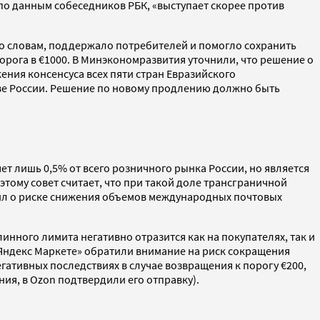
по данным собеседников РБК, «выступает скорее против
го словам, поддержало потребителей и помогло сохранить
орога в €1000. В Минэкономразвития уточнили, что решение о
ния консенсуса всех пяти стран Евразийского
тиве России. Решение по новому продлению должно быть
т лишь 0,5% от всего розничного рынка России, но является
тому совет считает, что при такой доле трансграничной
дил о риске снижения объемов международных почтовых
инного лимита негативно отразится как на покупателях, так и
в «Яндекс Маркете» обратили внимание на риск сокращения
гативных последствиях в случае возвращения к порогу €200,
ия, в Ozon подтвердили его отправку).