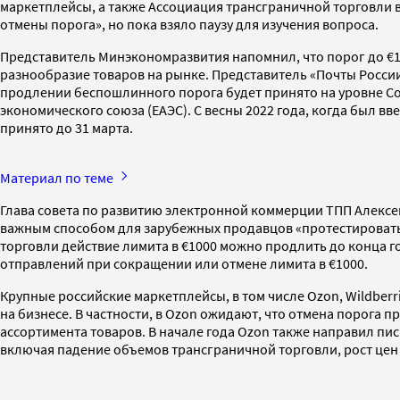
маркетплейсы, а также Ассоциация трансграничной торговли в
отмены порога», но пока взяло паузу для изучения вопроса.
Представитель Минэкономразвития напомнил, что порог до €10
разнообразие товаров на рынке. Представитель «Почты России
продлении беспошлинного порога будет принято на уровне Сов
экономического союза (ЕАЭС). С весны 2022 года, когда был 
принято до 31 марта.
Материал по теме
Глава совета по развитию электронной коммерции ТПП Алексей
важным способом для зарубежных продавцов «протестировать»
торговли действие лимита в €1000 можно продлить до конца 
отправлений при сокращении или отмене лимита в €1000.
Крупные российские маркетплейсы, в том числе Ozon, Wildberr
на бизнесе. В частности, в Ozon ожидают, что отмена порога п
ассортимента товаров. В начале года Ozon также направил пи
включая падение объемов трансграничной торговли, рост цен и