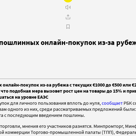
спошлинных онлайн-покупок из-за рубе
нлайн-покупок из-за рубежа с текущих €1000 до €500 или €2
 что подобная мера вызовет рост цен на товары до 15% и пр
шаться на уровне ЕАЭС
пок для личного пользования вплоть до нуля,
сообщает
РБК с
вам одного из них, среди рассматриваемых предложений были:
мита с последующим введением пошлины.
-торговли, мнения его участников разнятся. Минпромторг, Ми
нной коммерции Торгово-промышленной палаты (ТПП), Федераль