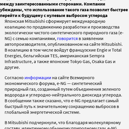
между заинтересованными сторонами. Компании
убеждены, что использование такого газа позволит быстрее
перейти к будущему с нулевым выбросом углерода
Японская Mitsubishi сформирует международную
коалицию по продвижению разработки и производства
экологически чистого синтетического природного газа (e-
NG) с семью компаниями,
говорится
в заявлении
автопроизводителя, опубликованном на сайте Mitsubishi.
В коалицию в том числе войдут французские Engie и Total
Energies, бельгийская TES, американская Sempra
Infrastructure, а также японские Tokyo Gas, Osaka Gas и
другие.
Согласно
информации
на сайте Всемирного
экономического форума, e-NG — синтетический
природный газ, созданный путем объединения зеленого
водорода и углеродно-нейтрального диоксида углерода.
В сообщении также сказано, что e-NG предлагает самый
быстрый путь к значительному сокращению выбросов в
глобальной энергетической системе.
В Mitsubishi подчеркнули, что благодаря молекулярному
составу, идентичному обычному природному газу, e-NG