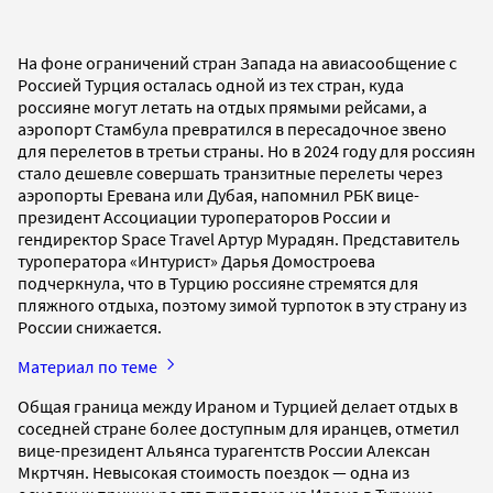
На фоне ограничений стран Запада на авиасообщение с
Россией Турция осталась одной из тех стран, куда
россияне могут летать на отдых прямыми рейсами, а
аэропорт Стамбула превратился в пересадочное звено
для перелетов в третьи страны. Но в 2024 году для россиян
стало дешевле совершать транзитные перелеты через
аэропорты Еревана или Дубая, напомнил РБК вице-
президент Ассоциации туроператоров России и
гендиректор Space Travel Артур Мурадян. Представитель
туроператора «Интурист» Дарья Домостроева
подчеркнула, что в Турцию россияне стремятся для
пляжного отдыха, поэтому зимой турпоток в эту страну из
России снижается.
Материал по теме
Общая граница между Ираном и Турцией делает отдых в
соседней стране более доступным для иранцев, отметил
вице-президент Альянса турагентств России Алексан
Мкртчян. Невысокая стоимость поездок — одна из