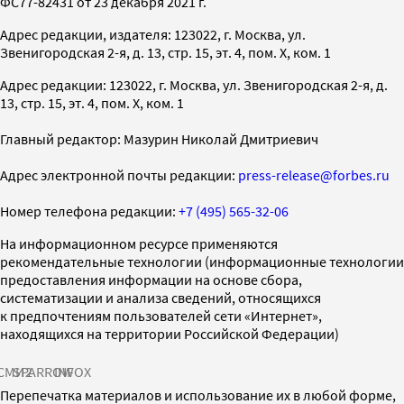
ФС77-82431 от 23 декабря 2021 г.
Адрес редакции, издателя: 123022, г. Москва, ул.
Звенигородская 2-я, д. 13, стр. 15, эт. 4, пом. X, ком. 1
Адрес редакции: 123022, г. Москва, ул. Звенигородская 2-я, д.
13, стр. 15, эт. 4, пом. X, ком. 1
Главный редактор: Мазурин Николай Дмитриевич
Адрес электронной почты редакции:
press-release@forbes.ru
Номер телефона редакции:
+7 (495) 565-32-06
На информационном ресурсе применяются
рекомендательные технологии (информационные технологии
предоставления информации на основе сбора,
систематизации и анализа сведений, относящихся
к предпочтениям пользователей сети «Интернет»,
находящихся на территории Российской Федерации)
СМИ2
SPARROW
INFOX
Перепечатка материалов и использование их в любой форме,