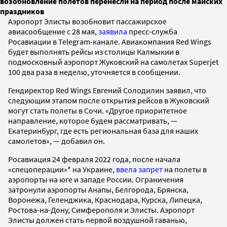
возобновление полетов перенесли на период после майских
праздников
Аэропорт Элисты возобновит пассажирское
авиасообщение с 28 мая,
заявила
пресс-служба
Росавиации в Telegram-канале. Авиакомпания Red Wings
будет выполнять рейсы из столицы Калмыкии в
подмосковный аэропорт Жуковский на самолетах Superjet
100 два раза в неделю, уточняется в сообщении.
Гендиректор Red Wings Евгений Солодилин заявил, что
следующим этапом после открытия рейсов в Жуковский
могут стать полеты в Сочи. «Другое приоритетное
направление, которое будем рассматривать, —
Екатеринбург, где есть региональная база для наших
самолетов», — добавил он.
Росавиация 24 февраля 2022 года, после начала
«спецоперации»* на Украине,
ввела запрет
на полеты в
аэропорты на юге и западе России. Ограничения
затронули аэропорты Анапы, Белгорода, Брянска,
Воронежа, Геленджика, Краснодара, Курска, Липецка,
Ростова-на-Дону, Симферополя и Элисты. Аэропорт
Элисты должен стать первой воздушной гаванью,