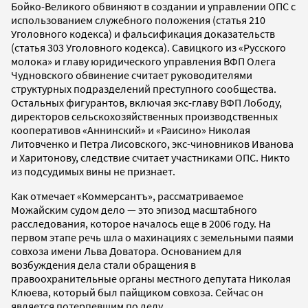
Бойко-Великого обвиняют в создании и управлении ОПС с
использованием служебного положения (статья 210
Уголовного кодекса) и фальсификация доказательств
(статья 303 Уголовного кодекса). Савицкого из «Русского
молока» и главу юридического управления ВФП Олега
Чудновского обвинение считает руководителями
структурных подразделений преступного сообщества.
Остальных фигурантов, включая экс-главу ВФП Лободу,
директоров сельскохозяйственных производственных
кооперативов «Аннинский» и «Раисино» Николая
Литовченко и Петра Лисовского, экс-чиновников Иванова
и Харитонову, следствие считает участниками ОПС. Никто
из подсудимых вины не признает.
Как отмечает «Коммерсантъ», рассматриваемое
Можайским судом дело — это эпизод масштабного
расследования, которое началось еще в 2006 году. На
первом этапе речь шла о махинациях с земельными паями
совхоза имени Льва Доватора. Основанием для
возбуждения дела стали обращения в
правоохранительные органы местного депутата Николая
Клюева, который был пайщиком совхоза. Сейчас он
является потерпевшим по делу.