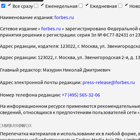
Все сразу
Еженедельная
Ежедневная
Ново
Наименование издания:
forbes.ru
Cетевое издание «
forbes.ru
» зарегистрировано Федеральной 
принятия решения о регистрации: серия Эл № ФС77-82431 от 23 
Адрес редакции, издателя: 123022, г. Москва, ул. Звенигородская 2-
Адрес редакции: 123022, г. Москва, ул. Звенигородская 2-я, д. 13, с
Главный редактор: Мазурин Николай Дмитриевич
Адрес электронной почты редакции:
press-release@forbes.ru
Номер телефона редакции:
+7 (495) 565-32-06
На информационном ресурсе применяются рекомендательные 
сведений, относящихся к предпочтениям пользователей сети 
СМИ2
SPARROW
INFOX
Перепечатка материалов и использование их в любой форме, в
исключительной собственностью Forbes Media Asia Pte. Limite