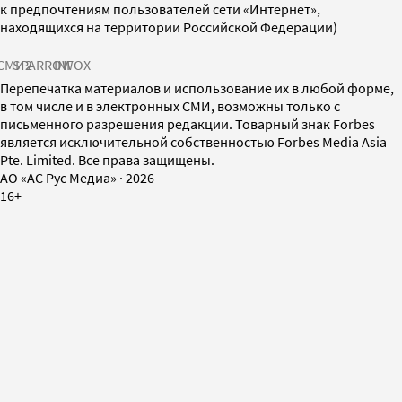
к предпочтениям пользователей сети «Интернет»,
находящихся на территории Российской Федерации)
СМИ2
SPARROW
INFOX
Перепечатка материалов и использование их в любой форме,
в том числе и в электронных СМИ, возможны только с
письменного разрешения редакции. Товарный знак Forbes
является исключительной собственностью Forbes Media Asia
Pte. Limited. Все права защищены.
AO «АС Рус Медиа»
·
2026
16+