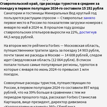
Ставропольский край, где расходы туристов в среднем за
поездку в первом полугодии 2024-го составили 15 252 рубля
Санатории и гостиницы Минеральных Вод круглый год
пользуются растущим спросом — Ставрополье
заняло
первое место в России по показателям загрузки номеров с
января по май в 2024-м. В прошлом году доходы
ставропольских отельеров выросли на 22%,
достигнув
44,5 млрд рублей.
На втором месте рейтинга Forbes — Московская область,
путешественники тратили здесь за поездку 14 903 рубля,
почти такие же расходы в Москве — 14 608 рублей, следом
идет Свердловская область (12 064 рубля). В список
попали только самые популярные регионы, турпоток в
которые с января по июнь 2024-го превысил 1 млн
поездок.
Совокупные расходы туристов, путешествующих по
России, в первом полугодии 2024-го составили 897 млрд
рублей, что на 39% больше в сравнении с тем же
периодом прошлого года, рассказал Forbes Станислав
Карташов, вице-президент, директор дивизиона
«Корпоративные клиенты 360» Сбербанка.