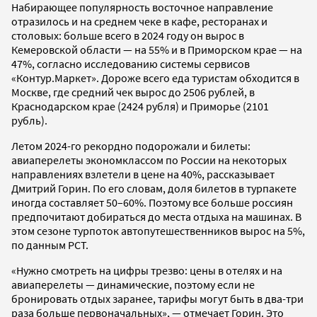
Набирающее популярность восточное направление
отразилось и на среднем чеке в кафе, ресторанах и
столовых: больше всего в 2024 году он вырос в
Кемеровской области — на 55% и в Приморском крае — на
47%, согласно исследованию системы сервисов
«Контур.Маркет». Дороже всего еда туристам обходится в
Москве, где средний чек вырос до 2506 рублей, в
Краснодарском крае (2424 рубля) и Приморье (2101
рубль).
Летом 2024-го рекордно подорожали и билеты:
авиаперелеты экономклассом по России на некоторых
направлениях взлетели в цене на 40%, рассказывает
Дмитрий Горин. По его словам, доля билетов в турпакете
иногда составляет 50–60%. Поэтому все больше россиян
предпочитают добираться до места отдыха на машинах. В
этом сезоне турпоток автопутешественников вырос на 5%,
по данным РСТ.
«Нужно смотреть на цифры трезво: цены в отелях и на
авиаперелеты — динамические, поэтому если не
бронировать отдых заранее, тарифы могут быть в два-три
раза больше первоначальных», — отмечает Горин. Это