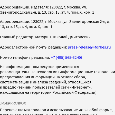
Адрес редакции, издателя: 123022, г. Москва, ул.
Звенигородская 2-я, д. 13, стр. 15, эт. 4, пом. X, ком. 1
Адрес редакции: 123022, г. Москва, ул. Звенигородская 2-я, д.
13, стр. 15, эт. 4, пом. X, ком. 1
Главный редактор: Мазурин Николай Дмитриевич
Адрес электронной почты редакции:
press-release@forbes.ru
Номер телефона редакции:
+7 (495) 565-32-06
На информационном ресурсе применяются
рекомендательные технологии (информационные технологии
предоставления информации на основе сбора,
систематизации и анализа сведений, относящихся
к предпочтениям пользователей сети «Интернет»,
находящихся на территории Российской Федерации)
СМИ2
SPARROW
INFOX
Перепечатка материалов и использование их в любой форме,
в том числе и в электронных СМИ, возможны только с