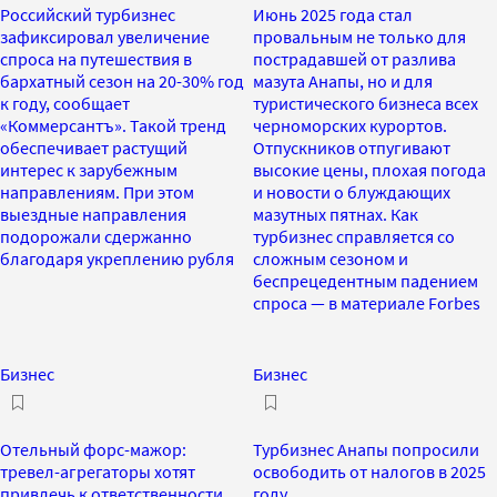
Российский турбизнес
Июнь 2025 года стал
зафиксировал увеличение
провальным не только для
спроса на путешествия в
пострадавшей от разлива
бархатный сезон на 20-30% год
мазута Анапы, но и для
к году, сообщает
туристического бизнеса всех
«Коммерсантъ». Такой тренд
черноморских курортов.
обеспечивает растущий
Отпускников отпугивают
интерес к зарубежным
высокие цены, плохая погода
направлениям. При этом
и новости о блуждающих
выездные направления
мазутных пятнах. Как
подорожали сдержанно
турбизнес справляется со
благодаря укреплению рубля
сложным сезоном и
беспрецедентным падением
спроса — в материале Forbes
Бизнес
Бизнес
Отельный форс-мажор:
Турбизнес Анапы попросили
тревел-агрегаторы хотят
освободить от налогов в 2025
привлечь к ответственности
году