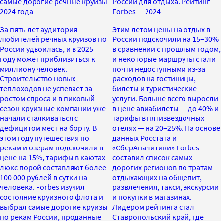
самые дорогие речные круизы
России для отдыха. Рейтинг
2024 года
Forbes — 2024
За пять лет аудитория
Этим летом цены на отдых в
любителей речных круизов по
России подскочили на 15–30%
России удвоилась, и в 2025
в сравнении с прошлым годом,
году может приблизиться к
и некоторые маршруты стали
миллиону человек.
почти недоступными из-за
Строительство новых
расходов на гостиницы,
теплоходов не успевает за
билеты и туристические
ростом спроса и в пиковый
услуги. Больше всего выросли
сезон круизные компании уже
в цене авиабилеты — до 40% и
начали сталкиваться с
тарифы в пятизвездочных
дефицитом мест на борту. В
отелях — на 20–25%. На основе
этом году путешествия по
данных Росстата и
рекам и озерам подскочили в
«СберАналитики» Forbes
цене на 15%, тарифы в каютах
составил список самых
люкс порой составляют более
дорогих регионов по тратам
100 000 рублей в сутки на
отдыхающих на общепит,
человека. Forbes изучил
развлечения, такси, экскурсии
состояние круизного флота и
и покупки в магазинах.
выбрал самые дорогие круизы
Лидером рейтинга стал
по рекам России, проданные
Ставропольский край, где