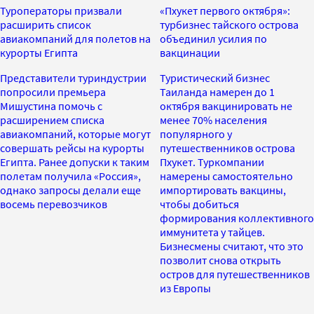
Туроператоры призвали
«Пхукет первого октября»:
расширить список
турбизнес тайского острова
авиакомпаний для полетов на
объединил усилия по
курорты Египта
вакцинации
Представители туриндустрии
Туристический бизнес
попросили премьера
Таиланда намерен до 1
Мишустина помочь с
октября вакцинировать не
расширением списка
менее 70% населения
авиакомпаний, которые могут
популярного у
совершать рейсы на курорты
путешественников острова
Египта. Ранее допуски к таким
Пхукет. Туркомпании
полетам получила «Россия»,
намерены самостоятельно
однако запросы делали еще
импортировать вакцины,
восемь перевозчиков
чтобы добиться
формирования коллективного
иммунитета у тайцев.
Бизнесмены считают, что это
позволит снова открыть
остров для путешественников
из Европы