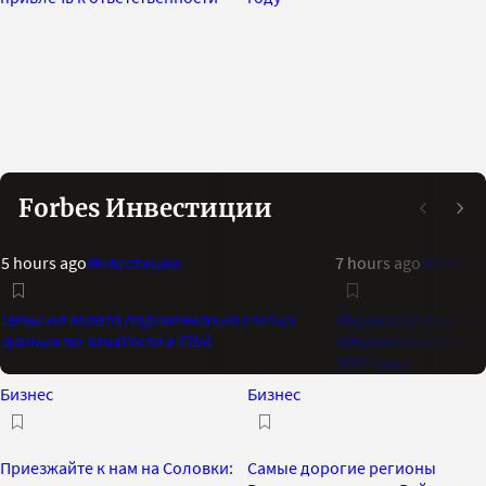
Forbes Инвестиции
5 hours ago
Инвестиции
7 hours ago
Инвест
Цены на золото подскочили на слабых
Индикатор Bank of 
данных по занятости в США
максимальный опти
2021 года
Бизнес
Бизнес
Приезжайте к нам на Соловки:
Самые дорогие регионы