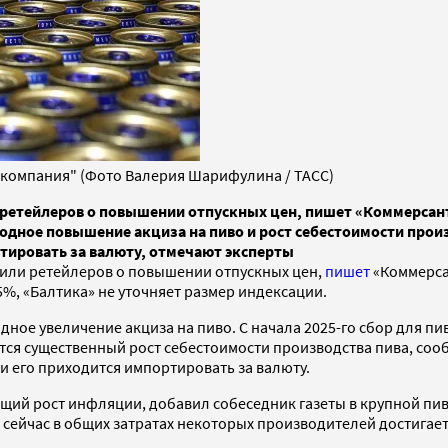
 компания" (Фото Валерия Шарифулина / ТАСС)
ретейлеров о повышении отпускных цен, пишет «Коммерсант
одное повышение акциза на пиво и рост себестоимости произ
ртировать за валюту, отмечают эксперты
мили ретейлеров о повышении отпускных цен,
пишет
«Коммерса
5%, «Балтика» не уточняет размер индексации.
е увеличение акциза на пиво. С начала 2025-го сбор для пива 
ется существенный рост себестоимости производства пива, соо
 и его приходится импортировать за валюту.
общий рост инфляции, добавил собеседник газеты в крупной пи
сейчас в общих затратах некоторых производителей достигает