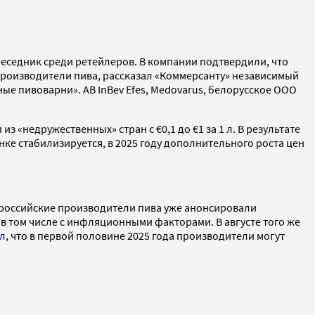
беседник среди ретейлеров. В компании подтвердили, что
 производители пива, рассказал «Коммерсанту» независимый
ые пивоварни». AB InBev Efes, Medovarus, белорусское ООО
 «недружественных» стран с €0,1 до €1 за 1 л. В результате
нке стабилизируется, в 2025 году дополнительного роста цен
о российские производители пива уже анонсировали
и в том числе с инфляционными факторами. В августе того же
л
, что в первой половине 2025 года производители могут