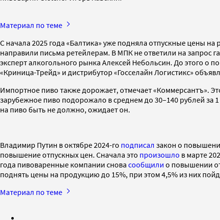
Материал по теме
С начала 2025 года «Балтика» уже подняла отпускные цены на 
направили письма ретейлерам. В МПК не ответили на запрос г
эксперт алкогольного рынка Алексей Небольсин. До этого о п
«Криница-Трейд» и дистрибутор «Госселайн Логистикс» объяв
Импортное пиво также дорожает, отмечает «Коммерсантъ». Это с
зарубежное пиво подорожало в среднем до 30–140 рублей за 1 
на пиво быть не должно, ожидает он.
Владимир Путин в октябре 2024-го
подписал
закон о повышении
повышение отпускных цен. Сначала это
произошло
в марте 20
года пивоваренные компании снова
сообщили
о повышении от
поднять цены на продукцию до 15%, при этом 4,5% из них пойд
Материал по теме