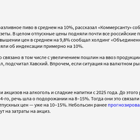
разливное пиво в среднем на 10%, рассказал «Коммерсанту» со
азеты. В целом отпускные цены подняли почти все российские
овышении цен в среднем на 9,8% сообщал холдинг «Объединенн
ляли об индексации примерно на 10%.
вязано в том числе с увеличением пошлин на ввоз продукции из
л, подсчитал Хавский. Впрочем, если ситуация на валютном ры
 акцизов на алкоголь и сладкие напитки с 2025 года. До этог
24-го, речь шла о подорожании на 8–15%. Тогда они это связал
пускных цен — уже на 10–15%. Небольсин ранее
прогнозирова
ут на затраты на акциз.