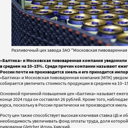
Разливочный цех завода ЗАО "Московская пивоваренная
«Балтика» и Московская пивоваренная компания уведомили 
в среднем на 10–15%. Среди причин компании называют ежег
России почти не производится хмель и его приходится импо
«Балтика» и Московская пивоваренная компания (МПК) уведо
собирается увеличить стоимость продукции в среднем на 10–1
Основной причиной повышения цен «Балтика» называет ежегодно
конце 2024 года он составлял 26 рублей. Кроме того, наблюда
курса, поскольку в России практически не производится хмель
Росту цен также способствует высокая ключевая ставка ЦБ и 
необходимость увеличивать фонд оплаты труда, доля которой 
пивоварни Gletcher Игорь Хавский.