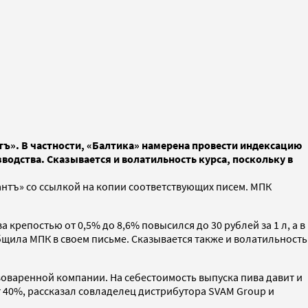
ъ». В частности, «Балтика» намерена провести индексацию
водства. Сказывается и волатильность курса, поскольку в
нтъ» со ссылкой на копии соответствующих писем. МПК
крепостью от 0,5% до 8,6% повысился до 30 рублей за 1 л, а в
бщила МПК в своем письме. Сказывается также и волатильность
воваренной компании. На себестоимость выпуска пива давит и
 40%, рассказал совладелец дистрибутора SVAM Group и