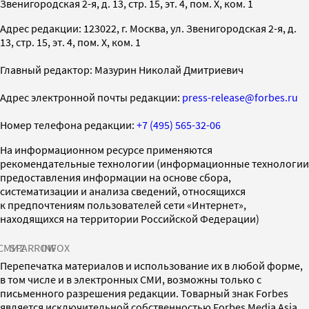
Звенигородская 2-я, д. 13, стр. 15, эт. 4, пом. X, ком. 1
Адрес редакции: 123022, г. Москва, ул. Звенигородская 2-я, д.
13, стр. 15, эт. 4, пом. X, ком. 1
Главный редактор: Мазурин Николай Дмитриевич
Адрес электронной почты редакции:
press-release@forbes.ru
Номер телефона редакции:
+7 (495) 565-32-06
На информационном ресурсе применяются
рекомендательные технологии (информационные технологии
предоставления информации на основе сбора,
систематизации и анализа сведений, относящихся
к предпочтениям пользователей сети «Интернет»,
находящихся на территории Российской Федерации)
СМИ2
SPARROW
INFOX
Перепечатка материалов и использование их в любой форме,
в том числе и в электронных СМИ, возможны только с
письменного разрешения редакции. Товарный знак Forbes
является исключительной собственностью Forbes Media Asia