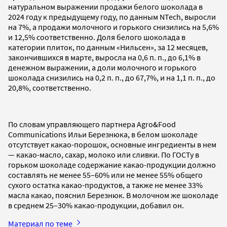
натуральном выражении продажи белого шоколада в
2024 году к предыдущему году, по данным NTech, выросли
на 7%, а продажи молочного и горького снизились на 5,6%
и 12,5% соответственно. Доля белого шоколада в
категории плиток, по данным «Нильсен», за 12 месяцев,
закончившихся в марте, выросла на 0,6 п. п., до 6,1% в
денежном выражении, а доли молочного и горького
шоколада снизились на 0,2 п. п., до 67,7%, и на 1,1 п. п., до
20,8%, соответственно.
По словам управляющего партнера Agro&Food
Communications Ильи Березнюка, в белом шоколаде
отсутствует какао-порошок, основные ингредиенты в нем
— какао-масло, сахар, молоко или сливки. По ГОСТу в
горьком шоколаде содержание какао-продукции должно
составлять не менее 55–60% или не менее 55% общего
сухого остатка какао-продуктов, а также не менее 33%
масла какао, пояснил Березнюк. В молочном же шоколаде
в среднем 25–30% какао-продукции, добавил он.
Материал по теме