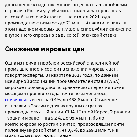
дополнение к падению мировых цен на сталь проблемы
отрасли в России усугубились снижением спроса из-за
высокой ключевой ставки — по итогам 2024 года
производство снизилось до 71 млн т. Аналитики винят в
этом падение мировых цен, укрепление рубля и снижение
внутреннего спроса из-за высокой ключевой ставки.
Снижение мировых цен
Одна из причин проблем российской сталелитейной
промышленности состоит в снижении мировых цен,
говорят эксперты. В I квартале 2025 года, по данным
Всемирной ассоциации производителей стали (WSA),
мировое производство по сравнению с первыми тремя
месяцами прошлого года почти не изменилось,
снизившись
всего на 0,4%, до 468,6 млн т. Снижение
выплавки в России и других крупных странах-
производителях — Японии, США, Южной Корее, Германии,
Турции и Иране — на 5,2%, до 98,4 млн т, было
компенсировано ростом в Китае, производящем почти
половину мировой стали, на 0,6%, до 259,2 млн т, и в
Индии — на 6,8%, до 40,1 млн т.