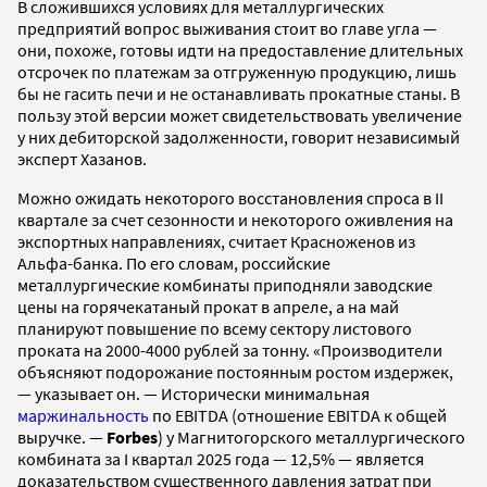
В сложившихся условиях для металлургических
предприятий вопрос выживания стоит во главе угла —
они, похоже, готовы идти на предоставление длительных
отсрочек по платежам за отгруженную продукцию, лишь
бы не гасить печи и не останавливать прокатные станы. В
пользу этой версии может свидетельствовать увеличение
у них дебиторской задолженности, говорит независимый
эксперт Хазанов.
Можно ожидать некоторого восстановления спроса в II
квартале за счет сезонности и некоторого оживления на
экспортных направлениях, считает Красноженов из
Альфа-банка. По его словам, российские
металлургические комбинаты приподняли заводские
цены на горячекатаный прокат в апреле, а на май
планируют повышение по всему сектору листового
проката на 2000-4000 рублей за тонну. «Производители
объясняют подорожание постоянным ростом издержек,
— указывает он. — Исторически минимальная
маржинальность
по EBITDA (отношение ЕBITDA к общей
выручке. —
Forbes
) у Магнитогорского металлургического
комбината за I квартал 2025 года — 12,5% — является
доказательством существенного давления затрат при