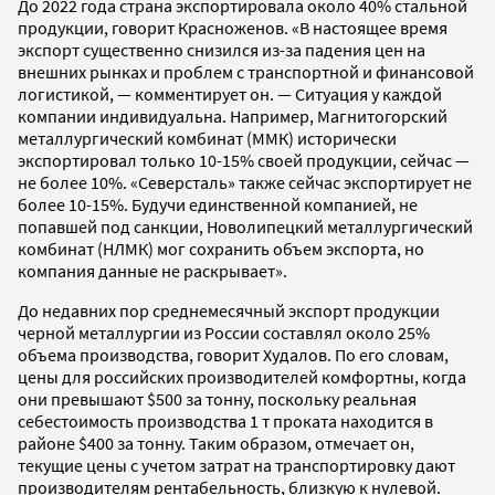
До 2022 года страна экспортировала около 40% стальной
продукции, говорит Красноженов. «В настоящее время
экспорт существенно снизился из-за падения цен на
внешних рынках и проблем с транспортной и финансовой
логистикой, — комментирует он. — Ситуация у каждой
компании индивидуальна. Например, Магнитогорский
металлургический комбинат (ММК) исторически
экспортировал только 10-15% своей продукции, сейчас —
не более 10%. «Северсталь» также сейчас экспортирует не
более 10-15%. Будучи единственной компанией, не
попавшей под санкции, Новолипецкий металлургический
комбинат (НЛМК) мог сохранить объем экспорта, но
компания данные не раскрывает».
До недавних пор среднемесячный экспорт продукции
черной металлургии из России составлял около 25%
объема производства, говорит Худалов. По его словам,
цены для российских производителей комфортны, когда
они превышают $500 за тонну, поскольку реальная
себестоимость производства 1 т проката находится в
районе $400 за тонну. Таким образом, отмечает он,
текущие цены с учетом затрат на транспортировку дают
производителям рентабельность, близкую к нулевой.