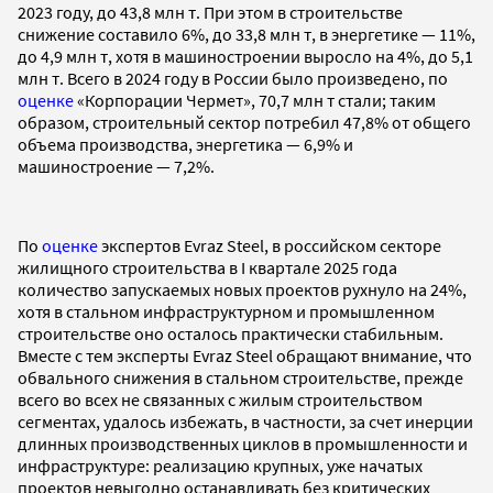
2023 году, до 43,8 млн т. При этом в строительстве
снижение составило 6%, до 33,8 млн т, в энергетике — 11%,
до 4,9 млн т, хотя в машиностроении выросло на 4%, до 5,1
млн т. Всего в 2024 году в России было произведено, по
оценке
«Корпорации Чермет», 70,7 млн т стали; таким
образом, строительный сектор потребил 47,8% от общего
объема производства, энергетика — 6,9% и
машиностроение — 7,2%.
По
оценке
экспертов Evraz Steel, в российском секторе
жилищного строительства в I квартале 2025 года
количество запускаемых новых проектов рухнуло на 24%,
хотя в стальном инфраструктурном и промышленном
строительстве оно осталось практически стабильным.
Вместе с тем эксперты Evraz Steel обращают внимание, что
обвального снижения в стальном строительстве, прежде
всего во всех не связанных с жилым строительством
сегментах, удалось избежать, в частности, за счет инерции
длинных производственных циклов в промышленности и
инфраструктуре: реализацию крупных, уже начатых
проектов невыгодно останавливать без критических