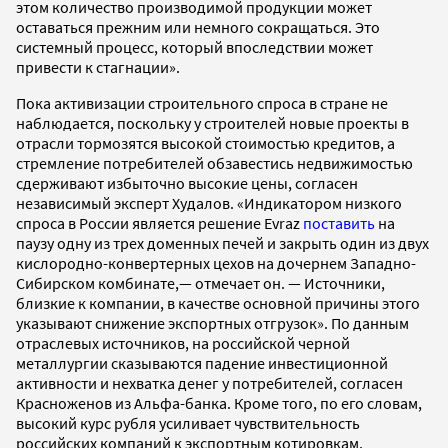
этом количество производимой продукции может
оставаться прежним или немного сокращаться. Это
системный процесс, который впоследствии может
привести к стагнации».
Пока активизации строительного спроса в стране не
наблюдается, поскольку у строителей новые проекты в
отрасли тормозятся высокой стоимостью кредитов, а
стремление потребителей обзавестись недвижимостью
сдерживают избыточно высокие цены, согласен
независимый эксперт Худалов. «Индикатором низкого
спроса в России является решение Evraz
поставить
на
паузу одну из трех доменных печей и закрыть один из двух
кислородно-конвертерных цехов на дочернем Западно-
Сибирском комбинате,— отмечает он. — Источники,
близкие к компании, в качестве основной причины этого
указывают снижение экспортных отгрузок». По данным
отраслевых источников, на российской черной
металлургии сказываются падение инвестиционной
активности и нехватка денег у потребителей, согласен
Красноженов из Альфа-банка. Кроме того, по его словам,
высокий курс рубля усиливает чувствительность
российских компаний к экспортным котировкам.