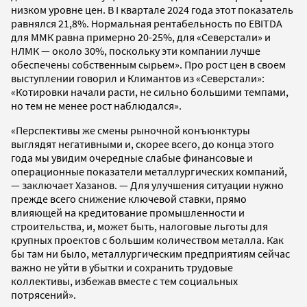
низком уровне цен. В I квартале 2024 года этот показатель
равнялся 21,8%. Нормальная рентабельность по EBITDA
для ММК равна примерно 20-25%, для «Северстали» и
НЛМК — около 30%, поскольку эти компании лучше
обеспечены собственным сырьем». Про рост цен в своем
выступлении говорил и Климантов из «Северстали»:
«Котировки начали расти, не сильно большими темпами,
но тем не менее рост наблюдался».
«Перспективы же смены рыночной конъюнктуры
выглядят негативными и, скорее всего, до конца этого
года мы увидим очередные слабые финансовые и
операционные показатели металлургических компаний,
— заключает Хазанов. — Для улучшения ситуации нужно
прежде всего снижение ключевой ставки, прямо
влияющей на кредитование промышленности и
строительства, и, может быть, налоговые льготы для
крупных проектов с большим количеством металла. Как
бы там ни было, металлургическим предприятиям сейчас
важно не уйти в убытки и сохранить трудовые
коллективы, избежав вместе с тем социальных
потрясений».