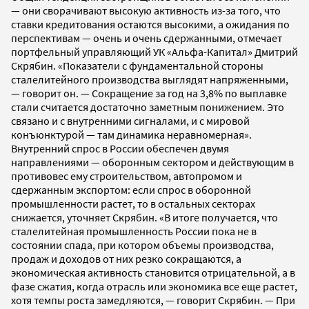
— они сворачивают высокую активность из-за того, что
ставки кредитования остаются высокими, а ожидания по
перспективам — очень и очень сдержанными, отмечает
портфельный управляющий УК «Альфа-Капитал» Дмитрий
Скрябин. «Показатели с фундаментальной стороны
сталелитейного производства выглядят напряженными,
— говорит он. — Сокращение за год на 3,8% по выплавке
стали считается достаточно заметным понижением. Это
связано и с внутренними сигналами, и с мировой
конъюнктурой — там динамика неравномерная».
Внутренний спрос в России обеспечен двумя
направлениями — оборонным сектором и действующим в
противовес ему строительством, автопромом и
сдержанным экспортом: если спрос в оборонной
промышленности растет, то в остальных секторах
снижается, уточняет Скрябин. «В итоге получается, что
сталелитейная промышленность России пока не в
состоянии спада, при котором объемы производства,
продаж и доходов от них резко сокращаются, а
экономическая активность становится отрицательной, а в
фазе сжатия, когда отрасль или экономика все еще растет,
хотя темпы роста замедляются, — говорит Скрябин. — При