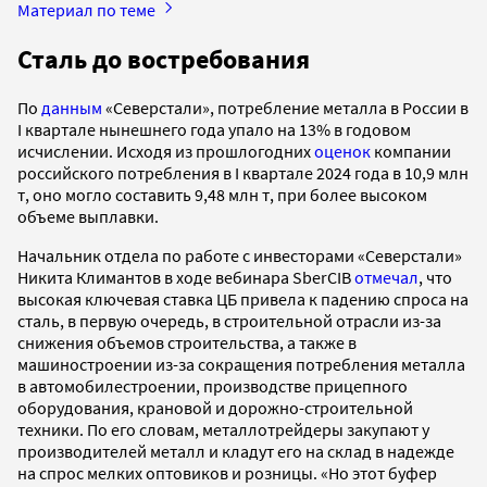
Материал по теме
Сталь до востребования
По
данным
«Северстали», потребление металла в России в
I квартале нынешнего года упало на 13% в годовом
исчислении. Исходя из прошлогодних
оценок
компании
российского потребления в I квартале 2024 года в 10,9 млн
т, оно могло составить 9,48 млн т, при более высоком
объеме выплавки.
Начальник отдела по работе с инвесторами «Северстали»
Никита Климантов в ходе вебинара SberCIB
отмечал
, что
высокая ключевая ставка ЦБ привела к падению спроса на
сталь, в первую очередь, в строительной отрасли из-за
снижения объемов строительства, а также в
машиностроении из-за сокращения потребления металла
в автомобилестроении, производстве прицепного
оборудования, крановой и дорожно-строительной
техники. По его словам, металлотрейдеры закупают у
производителей металл и кладут его на склад в надежде
на спрос мелких оптовиков и розницы. «Но этот буфер