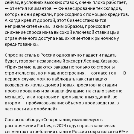
сейчас, в условиях высоких ставок, очень плохо работает,
— отметил Климантов. — Финансирование тех складов,
которые они держали, происходило с помощью кредитов.
А когда кредит дорогой, этот бизнес становится
непривлекательным. Таким образом, происходит
снижение спроса из-за высокой ключевой ставки ЦБ и
ограниченного доступа наших клиентов к рыночному
кредитованию».
Спрос на сталь в России однозначно падает и падать
будет, говорит независимый эксперт Леонид Хазанов.
«Причем уменьшаются заказы не только со стороны
строительства, но и машиностроения, — согласен он. — В
первом случае можно наблюдать как стагнацию
возведения жилых домов (новых проектов на стадии
проектирования и закладки фундамента стало заметно
меньше), так и торговых и промышленных зданий, во
втором — пробуксовывание объемов производства, в
частности автомобилей».
Согласно обзору «Северстали», имеющемуся в
распоряжении Forbes, в 2024 году спрос в ключевых
сегментах потребления стали в России сократился на 6% к