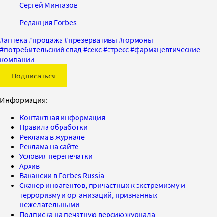
Сергей Мингазов
Редакция Forbes
#
аптека
#
продажа
#
презервативы
#
гормоны
#
потребительский спад
#
секс
#
стресс
#
фармацевтические
компании
Подписаться
Информация:
Контактная информация
Правила обработки
Реклама в журнале
Реклама на сайте
Условия перепечатки
Архив
Вакансии в Forbes Russia
Сканер иноагентов, причастных к экстремизму и
терроризму и организаций, признанных
нежелательными
Подписка на печатную версию журнала