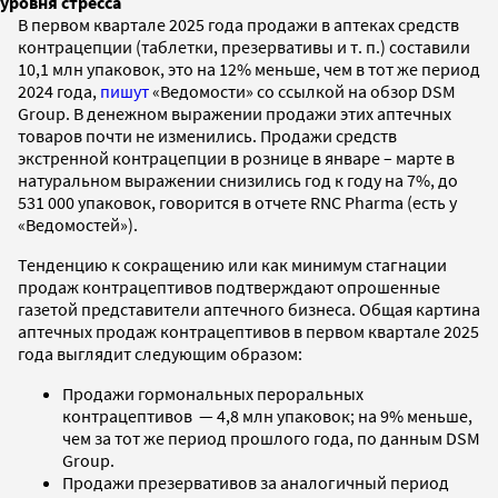
уровня стресса
В первом квартале 2025 года продажи в аптеках средств
контрацепции (таблетки, презервативы и т. п.) составили
10,1 млн упаковок, это на 12% меньше, чем в тот же период
2024 года,
пишут
«Ведомости» со ссылкой на обзор DSM
Group. В денежном выражении продажи этих аптечных
товаров почти не изменились. Продажи средств
экстренной контрацепции в рознице в январе – марте в
натуральном выражении снизились год к году на 7%, до
531 000 упаковок, говорится в отчете RNC Pharma (есть у
«Ведомостей»).
Тенденцию к сокращению или как минимум стагнации
продаж контрацептивов подтверждают опрошенные
газетой представители аптечного бизнеса. Общая картина
аптечных продаж контрацептивов в первом квартале 2025
года выглядит следующим образом:
Продажи гормональных пероральных
контрацептивов — 4,8 млн упаковок; на 9% меньше,
чем за тот же период прошлого года, по данным DSM
Group.
Продажи презервативов за аналогичный период