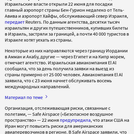
Израильские власти открыли 22 июня для посадки
главный аэропорт страны Бен-Гурион недалеко от Тель-
Авива и аэропорт Хайфы, обслуживающий север Израиля,
передает
Reuters. По данным агентства, десятки тысяч
израильтян и других путешественников, купивших билеты
в Израиль, застряли за границей, а почти 40 000 туристов в
Израиле хотят уехать из страны.
Некоторые из них направляются через границу Иордании
в Амман и Акабу, другие — через Египет и на Кипр морем,
отмечает агентство. Израильская авиакомпания El Al
сообщила, что за день получила заявки на выезд из
страны примерно от 25 000 человек. Авиакомпания El Al
заявила, что с 23 июня начнет обслуживать восемь
международных направлений.
Материал по теме
Организация, отслеживающая риски, связанные с
полетами, — Safe Airspace («Безопасное воздушное
пространство» — 22 июня
предупредила
, что атаки США на
Иран могут повысить риски для американских
авиаперевозчиков в регионе. В Safe Airspace заявили, что