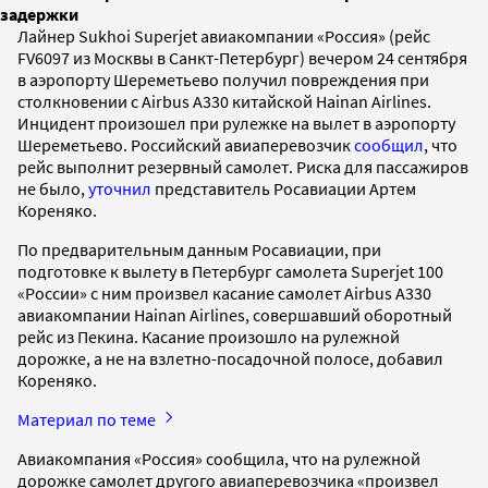
задержки
Лайнер Sukhoi Superjet авиакомпании «Россия» (рейс
FV6097 из Москвы в Санкт-Петербург) вечером 24 сентября
в аэропорту Шереметьево получил повреждения при
столкновении с Airbus A330 китайской Hainan Airlines.
Инцидент произошел при рулежке на вылет в аэропорту
Шереметьево. Российский авиаперевозчик
сообщил
, что
рейс выполнит резервный самолет. Риска для пассажиров
не было,
уточнил
представитель Росавиации Артем
Кореняко.
По предварительным данным Росавиации, при
подготовке к вылету в Петербург самолета Superjet 100
«России» с ним произвел касание самолет Airbus A330
авиакомпании Hainan Airlines, совершавший оборотный
рейс из Пекина. Касание произошло на рулежной
дорожке, а не на взлетно-посадочной полосе, добавил
Кореняко.
Материал по теме
Авиакомпания «Россия» сообщила, что на рулежной
дорожке самолет другого авиаперевозчика «произвел