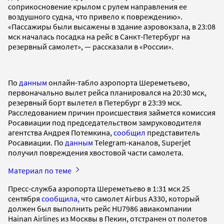
соприкосновение крылом с рулем направления ее
воздушного судна, что привело к повреждению».
«Пассажиры были высажены в здание аэровокзала, в 23:08
мск началась посадка на рейс в Санкт-Петербург на
резервный самолет», — рассказали в «России».
По
данным
онлайн-табло аэропорта Шереметьево,
первоначально вылет рейса планировался на 20:30 мск,
резервный борт вылетел в Петербург в 23:39 мск.
Расследованием причин происшествия займется комиссия
Росавиации под председательством замруководителя
агентства Андрея Потемкина,
сообщил
представитель
Росавиации. По
данным
Telegram-каналов, Superjet
получил повреждения хвостовой части самолета.
Материал по теме
Пресс-служба аэропорта Шереметьево в 1:31 мск 25
сентября
сообщила,
что самолет Airbus A330, который
должен был выполнить рейс HU7986 авиакомпании
Hainan Airlines из Москвы в Пекин, отстранен от полетов