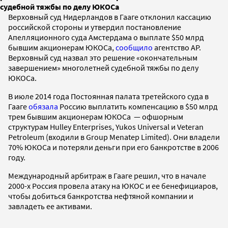
судебной тяжбы по делу ЮКОСа
Верховный суд Нидерландов в Гааге отклонил кассацию
российской стороны и утвердил постановление
Апелляционного суда Амстердама о выплате $50 млрд
бывшим акционерам ЮКОСа,
сообщило
агентство AP.
Верховный суд назвал это решение «окончательным
завершением» многолетней судебной тяжбы по делу
ЮКОСа.
В июле 2014 года Постоянная палата третейского суда в
Гааге
обязала
Россию выплатить компенсацию в $50 млрд
трем бывшим акционерам ЮКОСа — офшорным
структурам Hulley Enterprises, Yukos Universal и Veteran
Petroleum (входили в Group Menatep Limited). Они владели
70% ЮКОСа и потеряли деньги при его банкротстве в 2006
году.
Международный арбитраж в Гааге решил, что в начале
2000-х Россия провела атаку на ЮКОС и ее бенефициаров,
чтобы добиться банкротства нефтяной компании и
завладеть ее активами.