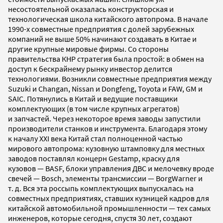
несостоятельной оказалась конструкторская и
технологическая школа китайского автопрома. В начале
1990-х совместные предприятия с долей зарубежных
компаний не выше 50% начинают создавать в Китае и
другие крупные мировые фирмы. Со стороны
правительства КНР стратегия была простой: в обмен на
доступ к бескрайнему рынку инвестор делится
технологиями. Возникли совместные предприятия между
Suzuki и Changan, Nissan и Dongfeng, Toyota и FAW, GM и
SAIC. Потянулись в Китай и ведущие поставщики
комплектующих (в том числе крупных агрегатов)
и запчастей. Через некоторое время заводы запустили
производители станков и инструмента. Благодаря этому
к началу XXI века Китай стал полноценной частью
мирового автопрома: кузовную штамповку для местных
заводов поставлял концерн Gestamp, краску для
кузовов — BASF, блоки управления ДВС и мелочевку вроде
свечей — Bosch, элементы трансмиссии — BorgWarner и
т. д. Вся эта россыпь комплектующих выпускалась на
совместных предприятиях, ставших кузницей кадров для
китайской автомобильной промышленности — тех самых
инженеров, которые сегодня, спустя 30 лет, создают