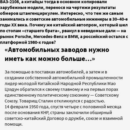
ВАЗ-2108, а китайцы тогда в основном копировали
зарубежные модели, перенося на чертежи результаты
обмеров штангенциркулем. Интересно, что тем же самым
занимались и советские автомобильные инженеры в 30–40-е
годы XX века. Почему же китайский автопром, который шел
по стопам «старшего брата», рванул в неведомые дали — на
рынок Porsche, Mercedes-Benz и BMW, а российский остался с
платформой 1980-х годов?
«Автомобильных заводов нужно
иметь как можно больше…»
За помощью в поставках автомобилей, а затем и в
создании собственной автомобильной промышленности
лидер молодой Китайской Народной Республики Мао
Цзэдун обратился к своему главному и на первых порах
единственному политическому союзнику — Советскому
Союзу. Товарищ Сталин откликнулся с радостью.
14 февраля 1950 года, спустя четыре с половиной месяца
после основания КНР, страны заключили обширный
советско-китайский Договор о дружбе, союзе и взаимной
помощи.