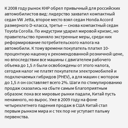
К 2008 году рынок КНР обрел привычный для российских
автомобилистов вид: лидерство захватил компактный
седан VW Jetta, второе место взял седан Hondа Accord
размерного D-класса, третье — снова компактный седан
Toyota Corolla. По индустрии ударил мировой кризис, но
правительство приняло экстренные меры, среди них
реформирование потребительского налога на
автомобили. К тому времени покупатель платил 10-
процентную наценку к рекомендованной розничной цене,
но впоследствии все машины с двигателем рабочего
объема до 1,5 л были освобождены от этого налога,
сегодня налог не платят покупатели электромобилей и
подключаемых гибридов (PHEV), а для машин с мотором
до 1,5 л он составляет всего 2%. Шаги по стимулированию
продаж сказались на сбыте самым благоприятным
образом: пока все мировые рынки падали, Китай пусть
ненамного, но вырос. Уже в 2009 году на фоне
четырехлетнего падения продаж в США Китай стал
первым рынком мира и с тех пор не уступает пальму
первенства.