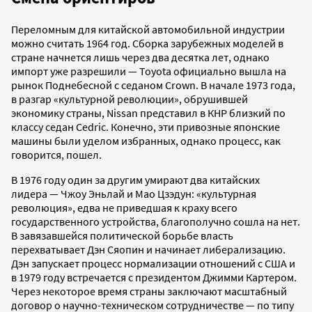
Переломным для китайской автомобильной индустрии
можно считать 1964 год. Сборка зарубежных моделей в
стране начнется лишь через два десятка лет, однако
импорт уже разрешили — Toyota официально вышла на
рынок Поднебесной с седаном Crown. В начале 1973 года,
в разгар «культурной революции», обрушившей
экономику страны, Nissan представил в КНР близкий по
классу седан Cedric. Конечно, эти привозные японские
машины были уделом избранных, однако процесс, как
говорится, пошел.
В 1976 году один за другим умирают два китайских
лидера — Чжоу Эньлай и Мао Цзэдун: «культурная
революция», едва не приведшая к краху всего
государственного устройства, благополучно сошла на нет.
В завязавшейся политической борьбе власть
перехватывает Дэн Сяопин и начинает либерализацию.
Дэн запускает процесс нормализации отношений с США и
в 1979 году встречается с президентом Джимми Картером.
Через некоторое время страны заключают масштабный
договор о научно-техническом сотрудничестве — по типу