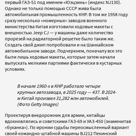
первый ГАЗ-51 под именем «Юэцзинь» (индекс NJ130).
Однако не только помощью СССР жива была
автомобильная промышленность КНР. В том же 1958 году
сразу несколько «номерных» заводов военного
министерства Китая изготовили ходовые макеты с
внешностью Jeep CJ — у машины даже количество
прорезей на радиаторной решетке было таким же.
Создать свой джип попробовали и на Шанхайском
автомобильном заводе. Подчеркнем, поначалу все это
были лишь ходовые макеты, которые затем начали
выпускать мелкими партиями фактически в кустарных
условиях.
В начале 1960-х в КНР работало четыре
крупных автозавода, в 2025 году — 437. В 2024-
м Китай произвел 31,282 млн автомобилей.
(Фото Getty Images)
Проектируя внедорожник для армии, китайцы
вдохновлялись и советскими ГАЗ-69 и УАЗ-450 (знаменитая
«буханка»). По иронии судьбы переосмысленный вариант
своей командно-штабной машины BJ212 Пекинский