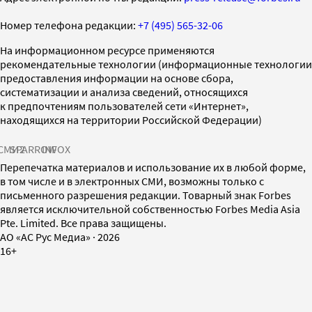
Номер телефона редакции:
+7 (495) 565-32-06
На информационном ресурсе применяются
рекомендательные технологии (информационные технологии
предоставления информации на основе сбора,
систематизации и анализа сведений, относящихся
к предпочтениям пользователей сети «Интернет»,
находящихся на территории Российской Федерации)
СМИ2
SPARROW
INFOX
Перепечатка материалов и использование их в любой форме,
в том числе и в электронных СМИ, возможны только с
письменного разрешения редакции. Товарный знак Forbes
является исключительной собственностью Forbes Media Asia
Pte. Limited. Все права защищены.
AO «АС Рус Медиа»
·
2026
16+