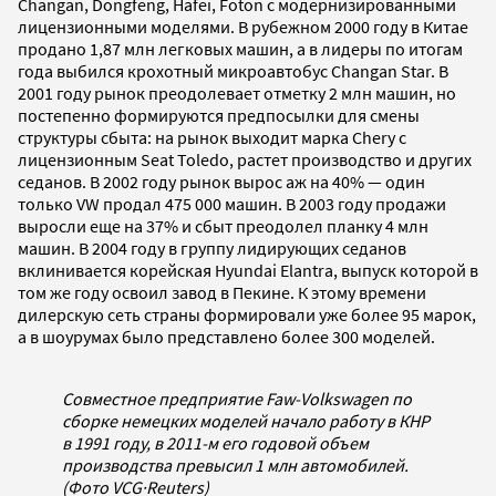
Changan, Dongfeng, Hafei, Foton с модернизированными
лицензионными моделями. В рубежном 2000 году в Китае
продано 1,87 млн легковых машин, а в лидеры по итогам
года выбился крохотный микроавтобус Changan Star. В
2001 году рынок преодолевает отметку 2 млн машин, но
постепенно формируются предпосылки для смены
структуры сбыта: на рынок выходит марка Chery с
лицензионным Seat Toledo, растет производство и других
седанов. В 2002 году рынок вырос аж на 40% — один
только VW продал 475 000 машин. В 2003 году продажи
выросли еще на 37% и сбыт преодолел планку 4 млн
машин. В 2004 году в группу лидирующих седанов
вклинивается корейская Hyundai Elantra, выпуск которой в
том же году освоил завод в Пекине. К этому времени
дилерскую сеть страны формировали уже более 95 марок,
а в шоурумах было представлено более 300 моделей.
Cовместное предприятие Faw-Volkswagen по
сборке немецких моделей начало работу в КНР
в 1991 году, в 2011-м его годовой объем
производства превысил 1 млн автомобилей.
(Фото VCG
·
Reuters)