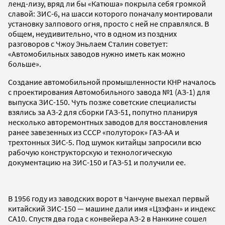
ленд-лизу, вряд ли бы «Катюша» покрыла себя громкой
славой: ЗИС-6, на шасси которого поначалу монтировали
установку залпового огня, просто с ней не справлялся. В
общем, неудивительно, что в одном из поздних
разговоров с Чжоу Эньлаем Сталин советует:
«Автомобильных заводов нужно иметь как можно
больше».
Создание автомобильной промышленности КНР началось
с проектирования Автомобильного завода №1 (АЗ-1) для
выпуска ЗИС-150. Чуть позже советские специалисты
взялись за АЗ-2 для сборки ГАЗ-51, попутно планируя
несколько авторемонтных заводов для восстановления
ранее завезенных из СССР «полуторок» ГАЗ-АА и
трехтонных ЗИС-5. Под шумок китайцы запросили всю
рабочую конструкторскую и технологическую
документацию на ЗИС-150 и ГАЗ-51 и получили ее.
В 1956 году из заводских ворот в Чанчуне выехал первый
китайский ЗИС-150 — машине дали имя «Цзэфан» и индекс
СА10. Спустя два года с конвейера АЗ-2 в Нанкине сошел