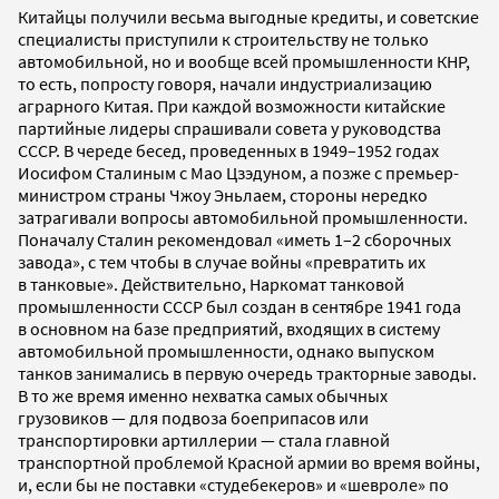
Китайцы получили весьма выгодные кредиты, и советские
специалисты приступили к строительству не только
автомобильной, но и вообще всей промышленности КНР,
то есть, попросту говоря, начали индустриализацию
аграрного Китая. При каждой возможности китайские
партийные лидеры спрашивали совета у руководства
СССР. В череде бесед, проведенных в 1949–1952 годах
Иосифом Сталиным с Мао Цзэдуном, а позже с премьер-
министром страны Чжоу Эньлаем, стороны нередко
затрагивали вопросы автомобильной промышленности.
Поначалу Сталин рекомендовал «иметь 1–2 сборочных
завода», с тем чтобы в случае войны «превратить их
в танковые». Действительно, Наркомат танковой
промышленности СССР был создан в сентябре 1941 года
в основном на базе предприятий, входящих в систему
автомобильной промышленности, однако выпуском
танков занимались в первую очередь тракторные заводы.
В то же время именно нехватка самых обычных
грузовиков — для подвоза боеприпасов или
транспортировки артиллерии — стала главной
транспортной проблемой Красной армии во время войны,
и, если бы не поставки «студебекеров» и «шевроле» по