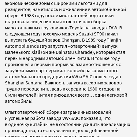
экономические зоны с широкими льготами для
резидентов, наметилось и оживление в автомобильной
сфере. В 1983 году после многолетней подготовки
стартовала лицензионная отверточная сборка
малотоннажных грузовичков Toyota на заводах FAW. В
следующем году похожую модель Suzuki ST90 начал
выпускать будущий завод Changan. В 1985 году Tianjin
Automobile Industry запустил «отверточный» выпуск
маленького Xiali (он же Daihatsu Charade), который стал
первым народным автомобилем Китая. В том же году
произошел и первый прорыв во взаимоотношениях с
зарубежными партнерами: с конвейера совместного
автомобильного предприятия VW и SAIC пошел седан
Shanghai Santana. Важность запуска всех этих заводов
трудно переоценить, ведь к середине 1980-х годов на
6 млн жителей Китая приходился всего… один легковой
автомобиль!
Опыт отверточной сборки заграничных моделей
и успешная работа завода VW-SAIC показали, что
в одиночку китайцы не в состоянии усилить локализацию
производства, то есть увеличить долю добавленной
стоимости выпускаемых машин: слишком уж