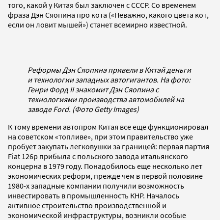
того, какой у Китая был заключен с СССР. Со временем
фраза Дэн Сяопина про кота («Неважно, какого цвета кот,
если он ловит мышей») станет всемирно известной.
Реформы Дэн Сяопина привели в Китай деньги
и технологии западных автогигантов. На фото:
Генри Форд II знакомит Дэн Сяопина с
технологиями производства автомобилей на
заводе Ford. (Фото Getty Images)
К тому времени автопром Китая все еще функционировал
на советском «топливе», при этом правительство уже
пробует закупать легковушки за границей: первая партия
Fiat 126p прибыла с польского завода итальянского
концерна в 1979 году. Понадобилось еще несколько лет
экономических реформ, прежде чем в первой половине
1980-х западные компании получили возможность
инвестировать в промышленность КНР. Началось
активное строительство производственной и
экономической инфраструктуры, возникли особые