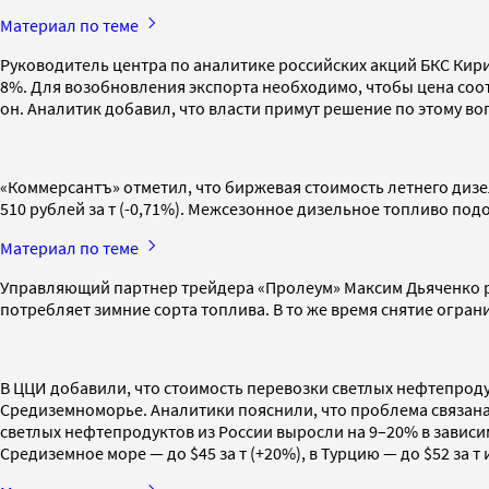
Материал по теме
Руководитель центра по аналитике российских акций БКС Кир
8%. Для возобновления экспорта необходимо, чтобы цена соо
он. Аналитик добавил, что власти примут решение по этому во
«Коммерсантъ» отметил, что биржевая стоимость летнего дизеля
510 рублей за т (-0,71%). Межсезонное дизельное топливо подо
Материал по теме
Управляющий партнер трейдера «Пролеум» Максим Дьяченко ра
потребляет зимние сорта топлива. В то же время снятие огр
В ЦЦИ добавили, что стоимость перевозки светлых нефтепроду
Средиземноморье. Аналитики пояснили, что проблема связана 
светлых нефтепродуктов из России выросли на 9–20% в зависим
Средиземное море — до $45 за т (+20%), в Турцию — до $52 за т 