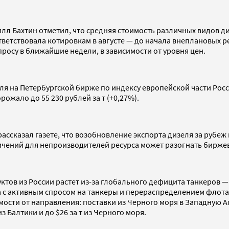
илл Бахтин отметил, что средняя стоимость различных видов 
тветствовала котировкам в августе — до начала внеплановых 
просу в ближайшие недели, в зависимости от уровня цен.
 на Петербургской бирже по индексу европейской части России 
рожало до 55 230 рублей за т (+0,27%).
ссказал газете, что возобновление экспорта дизеля за рубеж
аничений для непроизводителей ресурса может разогнать бирж
ктов из России растет из-за глобального дефицита танкеров —
с активным спросом на танкеры и перераспределением флота в
ости от направления: поставки из Черного моря в Западную Аф
из Балтики и до $26 за т из Черного моря.