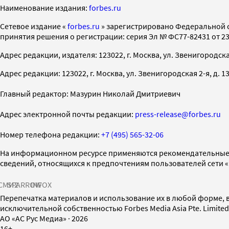
Наименование издания:
forbes.ru
Cетевое издание «
forbes.ru
» зарегистрировано Федеральной 
принятия решения о регистрации: серия Эл № ФС77-82431 от 23 
Адрес редакции, издателя: 123022, г. Москва, ул. Звенигородская 2-
Адрес редакции: 123022, г. Москва, ул. Звенигородская 2-я, д. 13, с
Главный редактор: Мазурин Николай Дмитриевич
Адрес электронной почты редакции:
press-release@forbes.ru
Номер телефона редакции:
+7 (495) 565-32-06
На информационном ресурсе применяются рекомендательные 
сведений, относящихся к предпочтениям пользователей сети 
СМИ2
SPARROW
INFOX
Перепечатка материалов и использование их в любой форме, в
исключительной собственностью Forbes Media Asia Pte. Limite
AO «АС Рус Медиа»
·
2026
16+