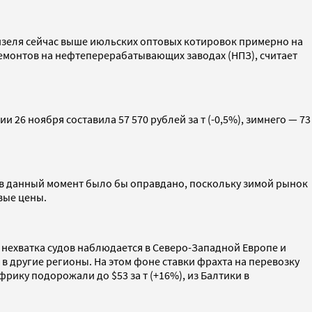
дизеля сейчас выше июльских оптовых котировок примерно на
ремонтов на нефтеперерабатывающих заводах (НПЗ), считает
26 ноября составила 57 570 рублей за т (-0,5%), зимнего — 73
 в данный момент было бы оправдано, поскольку зимой рынок
евые цены.
 нехватка судов наблюдается в Северо-Западной Европе и
 другие регионы. На этом фоне ставки фрахта на перевозку
рику подорожали до $53 за т (+16%), из Балтики в