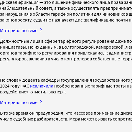
Дисквалификация — это лишение физического лица права зани
(наблюдательный совет), а также осуществлять предпринимат
за нарушения в области тарифной политики для чиновников шт
законопроекту, судьи не назначают дисквалификацию почти н
Материал по теме
Должностные лица в сфере тарифного регулирования даже по
инициативы. По их данным, в Волгоградской, Кемеровской, Ле
органов тарифного регулирования привлекались к администра
регуляторов, включив в число контролеров собственные тер
По словам доцента кафедры госуправления Государственного у
2024 году ФАС
исключила
необоснованные тарифные траты на с
воздействие», отметил эксперт.
Материал по теме
В то же время он предупредил, что массовое применение дис
число судебных разбирательств. Мера может вызвать сопротив