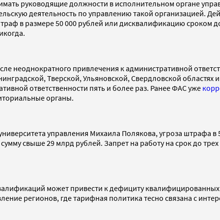
мать руководящие должности в исполнительном органе управл
ельскую деятельность по управлению такой организацией. Дей
раф в размере 50 000 рублей или дисквалификацию сроком до т
икогда.
сле неоднократного привлечения к административной ответс
нинградской, Тверской, Ульяновской, Свердловской областях и
тивной ответственности пять и более раз. Ранее ФАС уже
корр
риториальные органы.
ниверситета управления Михаила Полякова, угроза штрафа в 5
умму свыше 29 млрд рублей. Запрет на работу на срок до тре
квалификаций может привести к дефициту квалифицированных 
ление регионов, где тарифная политика тесно связана с интер