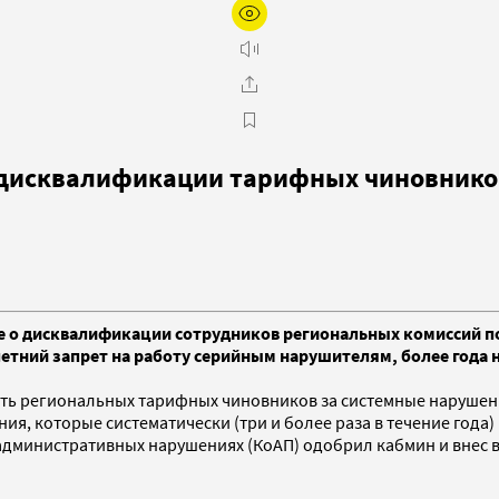
 дисквалификации тарифных чиновников
ие о дисквалификации сотрудников региональных комиссий 
етний запрет на работу серийным нарушителям, более года 
ять региональных тарифных чиновников за системные наруше
я, которые систематически (три и более раза в течение года
административных нарушениях (КоАП) одобрил кабмин и внес в