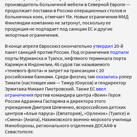
производитель больничной мебели в Северной Европе —
продолжает поставки в Россию операционных столов и
больничных коек, отмечает Yle. Новые ограничения МИД
Финляндии компанию не затронут, поскольку ее
продукция не подпадает под санкции ЕС и другие
экпортные ограничения.
В конце апреля Евросоюз окончательно
утвердил
20-й
пакет санкций против России. Под ограничения
подпали
порты Мурманска и Туапсе, нефтяного терминала порта
Каримун в Индонезии, 46 судов так называемого
«теневого флота» и запрет на трансакции с 20
российскими банками. Среди физлиц там
оказались
рэпер
Тимати (настоящее имя — Тимур Юнусов) и гендиректор
Эрмитажа Михаил Пиотровский. Также ЕС
ввел
ограничения
против командира центра «Воин» Героя
России Адраника Гаспаряна и директора этого
учреждения Дмитрия Шевченко, всероссийских детских
центров «Алые паруса» (Евпатория), «Орленок» (Туапсе) и
«Смена» (Анапа), Нахимовского военно-морского училища
Минобороны, регионального отделения ДОСААФ в
Севастополе.