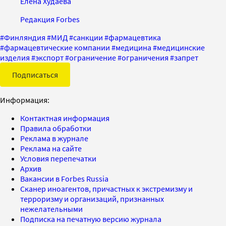
Елена Худаева
Редакция Forbes
#
Финляндия
#
МИД
#
санкции
#
фармацевтика
#
фармацевтические компании
#
медицина
#
медицинские
изделия
#
экспорт
#
ограничение
#
ограничения
#
запрет
Подписаться
Информация:
Контактная информация
Правила обработки
Реклама в журнале
Реклама на сайте
Условия перепечатки
Архив
Вакансии в Forbes Russia
Сканер иноагентов, причастных к экстремизму и
терроризму и организаций, признанных
нежелательными
Подписка на печатную версию журнала