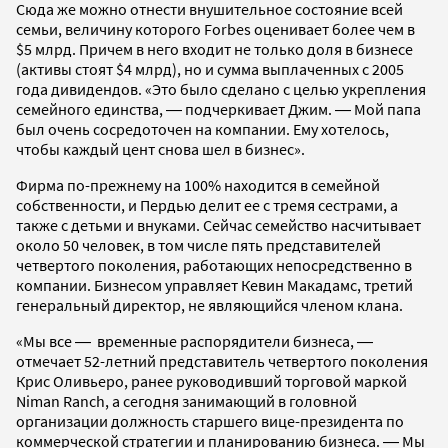
Сюда же можно отнести внушительное состояние всей
семьи, величину которого Forbes оценивает более чем в
$5 млрд. Причем в него входит не только доля в бизнесе
(активы стоят $4 млрд), но и сумма выплаченных с 2005
года дивидендов. «Это было сделано с целью укрепления
семейного единства, ― подчеркивает Джим. ― Мой папа
был очень сосредоточен на компании. Ему хотелось,
чтобы каждый цент снова шел в бизнес».
Фирма по-прежнему на 100% находится в семейной
собственности, и Пердью делит ее с тремя сестрами, а
также с детьми и внуками. Сейчас семейство насчитывает
около 50 человек, в том числе пять представителей
четвертого поколения, работающих непосредственно в
компании. Бизнесом управляет Кевин Макадамс, третий
генеральный директор, не являющийся членом клана.
«Мы все ― временные распорядители бизнеса, ―
отмечает 52-летний представитель четвертого поколения
Крис Оливьеро, ранее руководивший торговой маркой
Niman Ranch, а сегодня занимающий в головной
организации должность старшего вице-президента по
коммерческой стратегии и планированию бизнеса. ― Мы