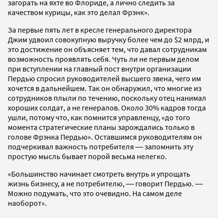
загорать на яхте во Флориде, а лично следить за
качеством курицы, как это делал Фрэнк».
За первые пять лет в кресле генерального директора
Джим удвоил совокупную выручку более чем до $2 млрд, и
это достижение он объясняет тем, что давал сотрудникам
возможность проявлять себя. Чуть ли не первым делом
при вступлении на главный пост внутри организации
Пердью спросил руководителей высшего звена, чего им
хочется в дальнейшем. Так он обнаружил, что многие из
сотрудников плыли по течению, поскольку отец нанимал
хороших солдат, а не генералов. Около 30% кадров тогда
ушли, потому что, как помнится управленцу, «до того
момента стратегические планы зарождались только в
голове Фрэнка Пердью». Оставшимся руководителям он
подчеркивал важность потребителя ― запомнить эту
простую мысль бывает порой весьма нелегко.
«Большинство начинает смотреть внутрь и упрощать
жизнь бизнесу, а не потребителю, ― говорит Пердью. ―
Можно подумать, что это очевидно. На самом деле
наоборот».