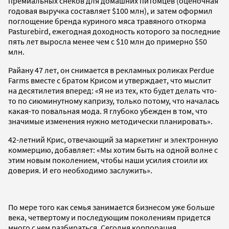
премиальных снеков для домашних питомцев (оценочная
годовая выручка составляет $100 млн), и затем оформил
поглощение бренда куриного мяса травяного откорма
Pasturebird, ежегодная доходность которого за последние
пять лет выросла менее чем с $10 млн до примерно $50
млн.
Райану 47 лет, он снимается в рекламных роликах Perdue
Farms вместе с братом Крисом и утверждает, что мыслит
на десятилетия вперед: «Я не из тех, кто будет делать что-
то по сиюминутному капризу, только потому, что началась
какая-то повальная мода. Я глубоко убежден в том, что
значимые изменения нужно методически планировать».
42-летний Крис, отвечающий за маркетинг и электронную
коммерцию, добавляет: «Мы хотим быть на одной волне с
этим новым поколением, чтобы наши усилия стоили их
доверия. И его необходимо заслужить».
По мере того как семья занимается бизнесом уже больше
века, четвертому и последующим поколениям придется
много с чем разбираться. Сегодня корпорация