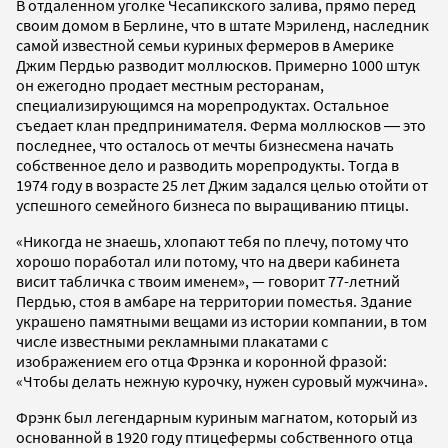
В отдаленном уголке Чесапикского залива, прямо перед
своим домом в Берлине, что в штате Мэриленд, наследник
самой известной семьи куриных фермеров в Америке
Джим Пердью разводит моллюсков. Примерно 1000 штук
он ежегодно продает местным ресторанам,
специализирующимся на морепродуктах. Остальное
съедает клан предпринимателя. Ферма моллюсков ― это
последнее, что осталось от мечты бизнесмена начать
собственное дело и разводить морепродукты. Тогда в
1974 году в возрасте 25 лет Джим задался целью отойти от
успешного семейного бизнеса по выращиванию птицы.
«Никогда не знаешь, хлопают тебя по плечу, потому что
хорошо поработал или потому, что на двери кабинета
висит табличка с твоим именем», — говорит 77-летний
Пердью, стоя в амбаре на территории поместья. Здание
украшено памятными вещами из истории компании, в том
числе известными рекламными плакатами с
изображением его отца Фрэнка и коронной фразой:
«Чтобы делать нежную курочку, нужен суровый мужчина».
Фрэнк был легендарным куриным магнатом, который из
основанной в 1920 году птицефермы собственного отца