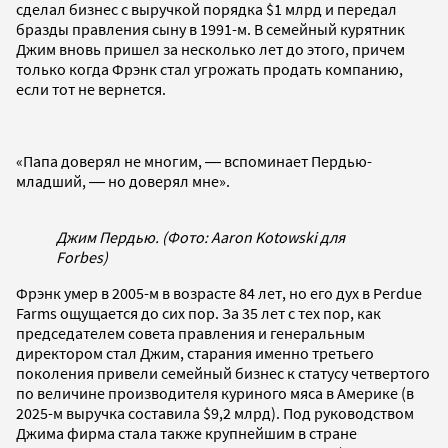
сделал бизнес с выручкой порядка $1 млрд и передал
бразды правления сыну в 1991-м. В семейный курятник
Джим вновь пришел за несколько лет до этого, причем
только когда Фрэнк стал угрожать продать компанию,
если тот не вернется.
«Папа доверял не многим, ― вспоминает Пердью-
младший, ― но доверял мне».
Джим Пердью. (Фото: Aaron Kotowski для
Forbes)
Фрэнк умер в 2005-м в возрасте 84 лет, но его дух в Perdue
Farms ощущается до сих пор. За 35 лет с тех пор, как
председателем совета правления и генеральным
директором стал Джим, старания именно третьего
поколения привели семейный бизнес к статусу четвертого
по величине производителя куриного мяса в Америке (в
2025-м выручка составила $9,2 млрд). Под руководством
Джима фирма стала также крупнейшим в стране