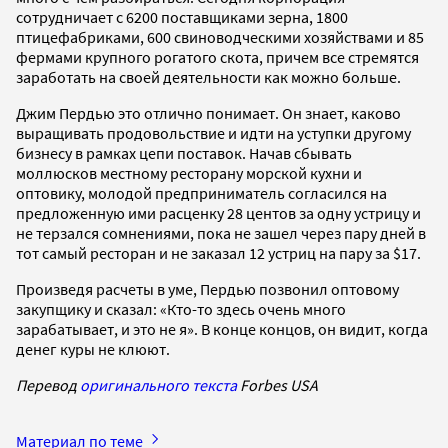
сотрудничает с 6200 поставщиками зерна, 1800
птицефабриками, 600 свиноводческими хозяйствами и 85
фермами крупного рогатого скота, причем все стремятся
заработать на своей деятельности как можно больше.
Джим Пердью это отлично понимает. Он знает, каково
выращивать продовольствие и идти на уступки другому
бизнесу в рамках цепи поставок. Начав сбывать
моллюсков местному ресторану морской кухни и
оптовику, молодой предприниматель согласился на
предложенную ими расценку 28 центов за одну устрицу и
не терзался сомнениями, пока не зашел через пару дней в
тот самый ресторан и не заказал 12 устриц на пару за $17.
Произведя расчеты в уме, Пердью позвонил оптовому
закупщику и сказал: «Кто-то здесь очень много
зарабатывает, и это не я». В конце концов, он видит, когда
денег куры не клюют.
Перевод
оригинального текста
Forbes USA
Материал по теме