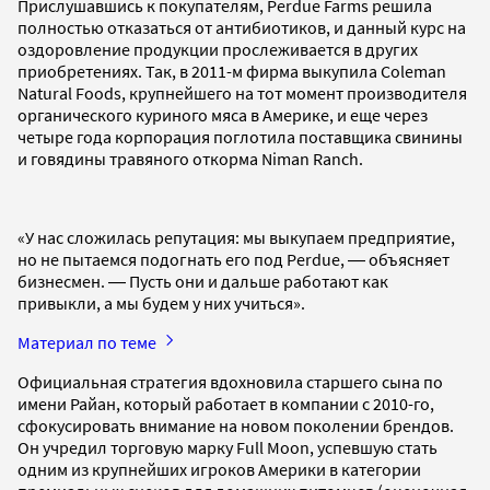
Прислушавшись к покупателям, Perdue Farms решила
полностью отказаться от антибиотиков, и данный курс на
оздоровление продукции прослеживается в других
приобретениях. Так, в 2011-м фирма выкупила Coleman
Natural Foods, крупнейшего на тот момент производителя
органического куриного мяса в Америке, и еще через
четыре года корпорация поглотила поставщика свинины
и говядины травяного откорма Niman Ranch.
«У нас сложилась репутация: мы выкупаем предприятие,
но не пытаемся подогнать его под Perdue, ― объясняет
бизнесмен. ― Пусть они и дальше работают как
привыкли, а мы будем у них учиться».
Материал по теме
Официальная стратегия вдохновила старшего сына по
имени Райан, который работает в компании с 2010-го,
сфокусировать внимание на новом поколении брендов.
Он учредил торговую марку Full Moon, успевшую стать
одним из крупнейших игроков Америки в категории