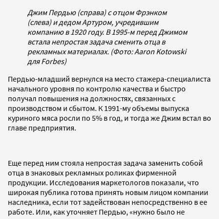
Джим Пердью (справа) с отцом Фрэнком
(слева) и дедом Артуром, учредившим
компанию в 1920 году. В 1995-м перед Джимом
встала непростая задача сменить отца в
рекламных материалах. (Фото: Aaron Kotowski
для Forbes)
Пердью-младший вернулся на место стажера-специалиста
начального уровня по контролю качества и быстро
получал повышения на должностях, связанных с
производством и сбытом. К 1991-му объемы выпуска
куриного мяса росли по 5% в год, и тогда же Джим встал во
главе предприятия.
Еще перед ним стояла непростая задача заменить собой
отца в знаковых рекламных роликах фирменной
продукции. Исследования маркетологов показали, что
широкая публика готова принять новым лицом компании
наследника, если тот задействован непосредственно в ее
работе. Или, как уточняет Пердью, «нужно было не