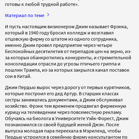
готовы к любой трудной работе».
Материал по теме
И пусть настоящим визионером Джим называет Фрэнка,
который в 1940 году бросил колледж и возглавил
отцовскую фирму со штатом из одного сотрудника,
именно Джим провел предприятие через четыре
беспокойных десятилетия от перепадов цен на зерно, из-
за которых обанкротились конкуренты, и стремительной
консолидации отрасли до угрозы птичьего гриппа и
пошлин Трампа, из-за которых закрылся канал поставок
сои в Китай.
Джим Пердью вырос через дорогу от первых курятников,
которые построил его дед Артур. В старших классах
сестры занимались документами, а Джим обслуживал
хозяйство. Фрэнк тем временем продвигал фирменную
курицу на телевидении через повсеместную рекламу.
Обучаясь на биолога в Университете Уэйк-Форест, Джим
познакомился со своей будущей женой Джэн. После
выпуска молодая пара переехала в Мэриленд, чтобы
Пердью устроился в семейную фирму консультантом по