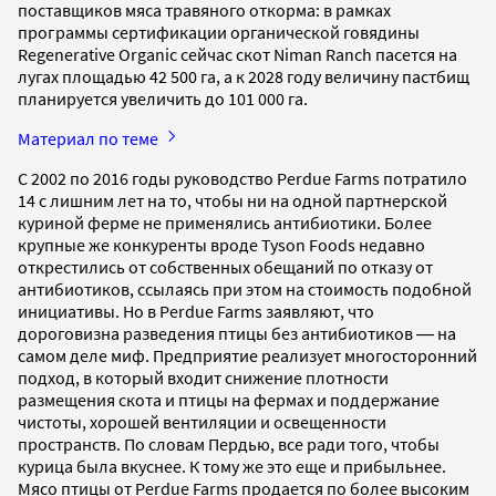
поставщиков мяса травяного откорма: в рамках
программы сертификации органической говядины
Regenerative Organic сейчас скот Niman Ranch пасется на
лугах площадью 42 500 га, а к 2028 году величину пастбищ
планируется увеличить до 101 000 га.
Материал по теме
С 2002 по 2016 годы руководство Perdue Farms потратило
14 с лишним лет на то, чтобы ни на одной партнерской
куриной ферме не применялись антибиотики. Более
крупные же конкуренты вроде Tyson Foods недавно
открестились от собственных обещаний по отказу от
антибиотиков, ссылаясь при этом на стоимость подобной
инициативы. Но в Perdue Farms заявляют, что
дороговизна разведения птицы без антибиотиков ― на
самом деле миф. Предприятие реализует многосторонний
подход, в который входит снижение плотности
размещения скота и птицы на фермах и поддержание
чистоты, хорошей вентиляции и освещенности
пространств. По словам Пердью, все ради того, чтобы
курица была вкуснее. К тому же это еще и прибыльнее.
Мясо птицы от Perdue Farms продается по более высоким