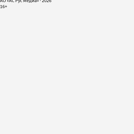
AO «АС Рус Медиа»
·
2026
16+