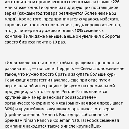
изготовителем органического соевого масла (свыше 226
млн кг ежегодно) и одним из лидирующих поставщиков
зерна (каждый год товара реализуется более чем на $2
млрд). Кроме того, предпринимателю удалось избежать
«проклятия третьего поколения», ведь хорошо известно,
что до четвертого доживает лишь 10% семейных
компаний или даже меньше, а еще он увеличил обороты
своего бизнеса почти в 10 раз.
«Идея заключается в том, чтобы наращивать ценность и
развиваться, ― поясняет Пердью. ― Сейчас положение не
такое, что нужно просто брать и закупать больше кур».
Реализация стратегии началась еще при отце путем
вертикальной интеграции с фокусом на премиальной
продукции, так что сегодня Perdue Farms является
крупнейшим американским производителем
органического куриного мяса (рыночная доля превышает
30%) и крупнейшим закупщиком органического зерна
(приблизительно 9 млн т). Благодаря собственным
брендам Niman Ranch и Coleman Natural Foods семейная
компания находится также в числе крупнейших