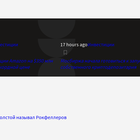
естиции
17 hours ago
Инвестиции
кции Amazon на $350 млн
Мосбиржа начала готовиться к запу
екордной цене
собственного криптодепозитария
 Толстой называл Рокфеллеров