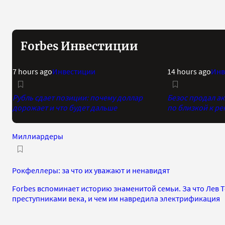
Forbes Инвестиции
7 hours ago
Инвестиции
14 hours ago
Инв
Рубль сдает позиции: почему доллар
Безос продал а
дорожает и что будет дальше
по близкой к р
Миллиардеры
Рокфеллеры: за что их уважают и ненавидят
Forbes вспоминает историю знаменитой семьи. За что Лев
преступниками века, и чем им навредила электрификация