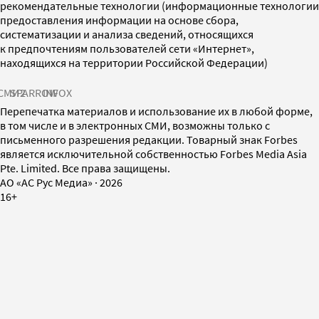
рекомендательные технологии (информационные технологии
предоставления информации на основе сбора,
систематизации и анализа сведений, относящихся
к предпочтениям пользователей сети «Интернет»,
находящихся на территории Российской Федерации)
СМИ2
SPARROW
INFOX
Перепечатка материалов и использование их в любой форме,
в том числе и в электронных СМИ, возможны только с
письменного разрешения редакции. Товарный знак Forbes
является исключительной собственностью Forbes Media Asia
Pte. Limited. Все права защищены.
AO «АС Рус Медиа»
·
2026
16+