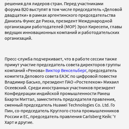
решения для лидеров стран. Перед участниками
форума B20 выступят в том числе председатель «Деловой
двадцатки» в рамках аргентинского председательства
Даниэль Фунес де Риоха, президент Международной
организации работодателей (МОР) Эрол Киресепи, главы
ведущих инновационных компаний и работодательских
организаций.
Пресс-служба подчеркивает, что в работе сессии также
примут участие председатель совета директоров группы
компаний «Ренова»
Виктор Вексельберг
, председатель
комитета Делового совета ЕАЭС по цифровой повестке
Владимир Басько, президент ПАО «Ростелеком» Михаил
Осеевский. Среди иностранных участников президент
Конфедерации индийской промышленности Ракеш
Бхарти Миттал, заместитель председателя правления,
сменный председатель Huawei Technologies Co. Ltd. Го
Пин, со-председатель Круглого стола промышленников
России и ЕС, председатель правления Carlsberg Кейс 'т
Харт и другие.