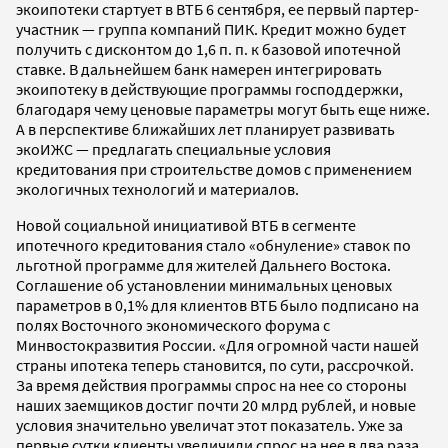
экоипотеки стартует в ВТБ 6 сентября, ее первый партер-
участник — группа компаний ПИК. Кредит можно будет
получить с дисконтом до 1,6 п. п. к базовой ипотечной
ставке. В дальнейшем банк намерен интегрировать
экоипотеку в действующие программы господдержки,
благодаря чему ценовые параметры могут быть еще ниже.
А в перспективе ближайших лет планирует развивать
экоИЖС — предлагать специальные условия
кредитования при строительстве домов с применением
экологичных технологий и материалов.
Новой социальной инициативой ВТБ в сегменте
ипотечного кредитования стало «обнуление» ставок по
льготной программе для жителей Дальнего Востока.
Соглашение об установлении минимальных ценовых
параметров в 0,1% для клиентов ВТБ было подписано на
полях Восточного экономического форума с
Минвостокразвития России. «Для огромной части нашей
страны ипотека теперь становится, по сути, рассрочкой.
За время действия программы спрос на нее со стороны
наших заемщиков достиг почти 20 млрд рублей, и новые
условия значительно увеличат этот показатель. Уже за
первые сутки клиенты увеличили спрос на нее в два раза