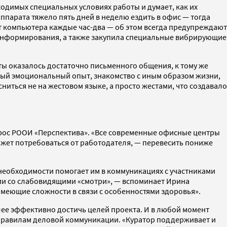
одимых специальных условиях работы и думает, как их
парата тяжело пять дней в неделю ездить в офис — тогда
т компьютера каждые час-два — об этом всегда предупреждают
-информирования, а также закупила специальные вибрирующие
ты оказалось достаточно письменного общения, к тому же
ный эмоциональный опыт, знакомство с иным образом жизни,
ниться не на жестовом языке, а просто жестами, что создавало
прос РООИ «Перспектива». «Все современные офисные центры
ожет потребоваться от работодателя, — перевесить пониже
 необходимости помогает им в коммуникациях с участниками
нии со слабовидящими «смотри», — вспоминает Ирина
имеющие сложности в связи с особенностями здоровья».
лее эффективно достичь целей проекта. И в любой момент
 правилам деловой коммуникации. «Куратор поддерживает и