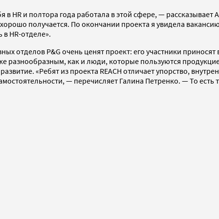
 в HR и полтора года работала в этой сфере, — рассказывает А
о хорошо получается. По окончании проекта я увидела ваканси
ь в HR-отделе».
ных отделов P&G очень ценят проект: его участники приносят 
же разнообразным, как и люди, которые пользуются продукцие
развитие. «Ребят из проекта REACH отличает упорство, внутре
самостоятельности, — перечисляет Галина Петренко. — То есть 