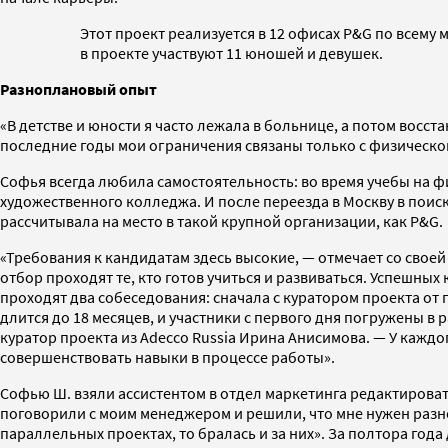
Этот проект реализуется в 12 офисах P&G по всему м
в проекте участвуют 11 юношей и девушек.
Разноплановый опыт
«В детстве и юности я часто лежала в больнице, а потом восс
последние годы мои ограничения связаны только с физической 
Софья всегда любила самостоятельность: во время учебы на ф
художественного колледжа. И после переезда в Москву в поиск
рассчитывала на место в такой крупной организации, как P&G.
«Требования к кандидатам здесь высокие, — отмечает со своей
отбор проходят те, кто готов учиться и развиваться. Успешн
проходят два собеседования: сначала с куратором проекта от
длится до 18 месяцев, и участники с первого дня погружены в
куратор проекта из Adecco Russia Ирина Анисимова. — У каждо
совершенствовать навыки в процессе работы».
Софью Ш. взяли ассистентом в отдел маркетинга редактировать
поговорили с моим менеджером и решили, что мне нужен разноп
параллельных проектах, то бралась и за них». За полтора го