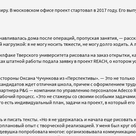
иру. В московском офисе проект стартовал в 2017 году. Его вып
танавливалась дома после операций, пропуская занятия, — расс
нагрузкой: я не могу носить тяжести, не могу долго ходить. А
илфаке Тверского университета рисовала на заказ открытки, к
ах штатной работы подала заявку в проект REACH, о котором ус
 стороны Оксана Чучункова из «Перспективы». — Это не только
ых кандидатов ждет отличная школа, причем с оформлением тру
 партнера P&G — компании по управлению персоналом Adecco R
 рабочий процесс. «Это не стажеры со своими особыми задачам
го есть индивидуальный план, задачи на проект, в который его
 и писать тексты. «Но я не удержалась и начала еще рисовать
лановый опыт с творческой реализацией. У меня был круг обяз
да девушка попробовала многое: организовывала коммуникацию