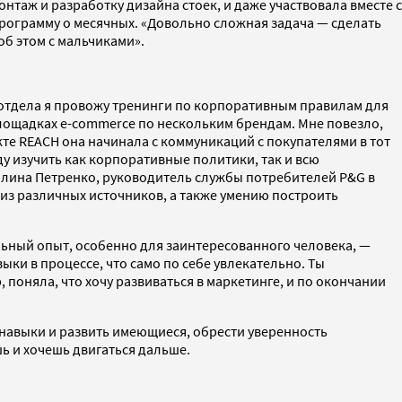
таж и разработку дизайна стоек, и даже участвовала вместе с
рограмму о месячных. «Довольно сложная задача — сделать
об этом с мальчиками».
-отдела я провожу тренинги по корпоративным правилам для
площадках e-commerce по нескольким брендам. Мне повезло,
екте REACH она начинала с коммуникаций с покупателями в тот
у изучить как корпоративные политики, так и всю
Галина Петренко, руководитель службы потребителей P&G в
из различных источников, а также умению построить
льный опыт, особенно для заинтересованного человека, —
ыки в процессе, что само по себе увлекательно. Ты
поняла, что хочу развиваться в маркетинге, и по окончании
навыки и развить имеющиеся, обрести уверенность
шь и хочешь двигаться дальше.