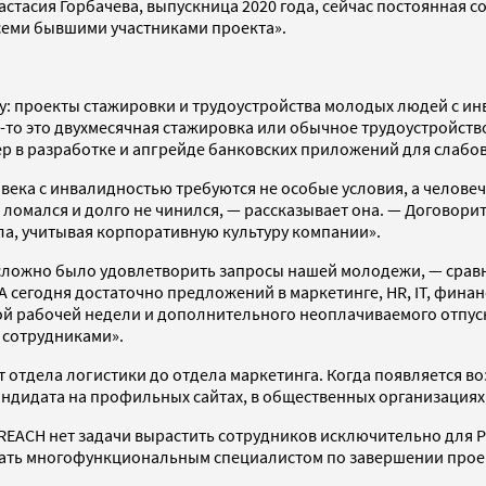
астасия Горбачева, выпускница 2020 года, сейчас постоянная 
всеми бывшими участниками проекта».
у: проекты стажировки и трудоустройства молодых людей с и
де-то это двухмесячная стажировка или обычное трудоустройств
р в разработке и апгрейде банковских приложений для слабо
века с инвалидностью требуются не особые условия, а человеч
 ломался и долго не чинился, — рассказывает она. — Договори
ла, учитывая корпоративную культуру компании».
у, сложно было удовлетворить запросы нашей молодежи, — сра
 А сегодня достаточно предложений в маркетинге, HR, IT, фина
й рабочей недели и дополнительного неоплачиваемого отпуска
и сотрудниками».
 отдела логистики до отдела маркетинга. Когда появляется во
ндидата на профильных сайтах, в общественных организациях 
у REACH нет задачи вырастить сотрудников исключительно для
 стать многофункциональным специалистом по завершении проек