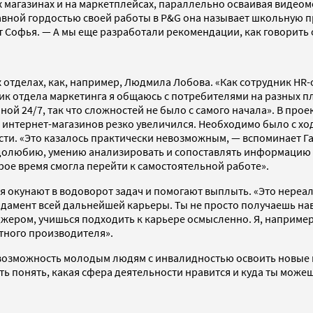
магазинах и на маркетплейсах, параллельно осваивая видеомон
авной гордостью своей работы в P&G она называет школьную п
т Софья. — А мы еще разработали рекомендации, как говорить 
 отделах, как, например, Людмила Лобова. «Как сотрудник HR
ник отдела маркетинга я общаюсь с потребителями на разных 
мной 24/7, так что сложностей не было с самого начала». В про
интернет-магазинов резко увеличился. Необходимо было с ход
ости. «Это казалось практически невозможным, — вспоминает 
удолюбию, умению анализировать и сопоставлять информацию 
ое время смогла перейти к самостоятельной работе».
я окунают в водоворот задач и помогают выплыть. «Это нереа
ундамент всей дальнейшей карьеры. Ты не просто получаешь нав
ером, учишься подходить к карьере осмысленно. Я, например, 
тного производителя».
 возможность молодым людям с инвалидностью освоить новые 
ть понять, какая сфера деятельности нравится и куда ты може