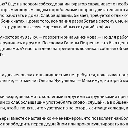
ью? Еще на первом собеседовании куратор спрашивает о необх
которым молодым людям с проблемами опорно-двигательного ап
о работать и дома. Слабовидящим, бывает, требуется отдых о
бочих чатах. Кроме того, компания разработала систему СМС
отрудников в случае чрезвычайных ситуаций в офисе.
у жестовому языку, — говорит Ирина Анисимова.— Но для рабо
аружилась в другом. По словам Галины Петренко, это был цен
иками: «У нас то и дело на тренингах возникал соблазн объяс
т».
та для человека с инвалидностью не требуется, показывает о
оляске, — отмечает Оксана Чучункова. — Максимум, который м
ки везде, знакомит с коллегами и другими сотрудникамии при
нии со слабослышащим употреблять слово «слушай», а в обще
, чтобы понять, что чувствуют в некоторых ситуациях люди, 
рьеры вместе с наставником-менеджером, что позволяет наибо
го: приободрить перед дедлайном или проконсультировать по