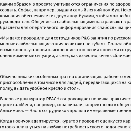
Каким образом в проекте учитываются ограничения по здоров
создать. Софье, например, выдали самый легкий ноутбук. Не
компания обеспечивает их двумя ноутбуками, чтобы можно был
руководителя. Общение со слабослышащими настраивают в ра
браслеты для оперативного информирования слабослышащих с
«Мы даже проводили для сотрудников P&G занятия по русском
многие слабослышащие отлично читают по губам». Польза обн
возможность установить искренние отношения с новыми сотрудн
очень комичные ситуации, а смех, как известно, очень сближае
Обычно никаких особенных трат на организацию рабочего мес
приспособлены в том числе для людей, передвигающихся на к
полку, выдать удобное кресло и стол».
В первые дни куратор REACH сопровождает новичка практичес
проекта. «Меня, например, спрашивали, корректно ли в обще
Анисимова. — Часть сотрудников прошла иммерсивные тренинги
Когда новичок адаптируется, куратор проводит оценку его ка
готов откликнуться на любую потребность своего подопечно