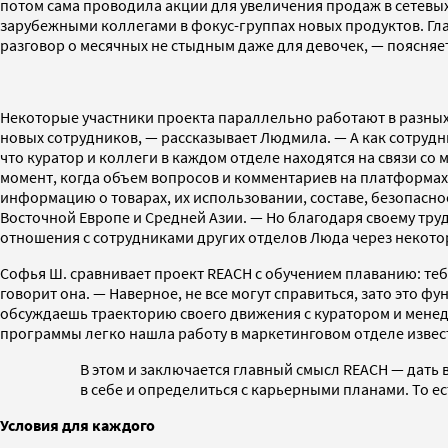
потом сама проводила акции для увеличения продаж в сетевых 
зарубежными коллегами в фокус-группах новых продуктов. Гл
разговор о месячных не стыдным даже для девочек, — поясняе
Некоторые участники проекта параллельно работают в разных
новых сотрудников, — рассказывает Людмила. — А как сотруд
что куратор и коллеги в каждом отделе находятся на связи со 
момент, когда объем вопросов и комментариев на платформах 
информацию о товарах, их использовании, составе, безопасн
Восточной Европе и Средней Азии. — Но благодаря своему тр
отношения с сотрудниками других отделов Люда через некотор
Софья Ш. сравнивает проект REACH с обучением плаванию: теб
говорит она. — Наверное, не все могут справиться, зато это ф
обсуждаешь траекторию своего движения с куратором и менедж
программы легко нашла работу в маркетинговом отделе извес
В этом и заключается главный смысл REACH — дать
в себе и определиться с карьерными планами. То ес
Условия для каждого