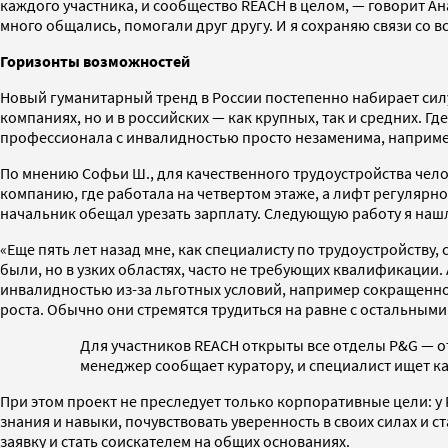
каждого участника, и сообщество REACH в целом, — говорит Ан
много общались, помогали друг другу. И я сохраняю связи со 
Горизонты возможностей
Новый гуманитарный тренд в России постепенно набирает сил
компаниях, но и в российских — как крупных, так и средних. Г
профессионала с инвалидностью просто незаменима, наприме
По мнению Софьи Ш., для качественного трудоустройства чело
компанию, где работала на четвертом этаже, а лифт регулярно
начальник обещал урезать зарплату. Следующую работу я наш
«Еще пять лет назад мне, как специалисту по трудоустройств
были, но в узких областях, часто не требующих квалификации.
инвалидностью из-за льготных условий, например сокращенно
роста. Обычно они стремятся трудиться на равне с остальным
Для участников REACH открыты все отделы P&G — от
менеджер сообщает куратору, и специалист ищет ка
При этом проект не преследует только корпоративные цели: 
знания и навыки, почувствовать уверенность в своих силах и
заявку и стать соискателем на общих основаниях.