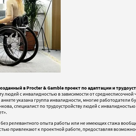
озданный в Procter & Gamble проект по адаптации и трудоу
ту людей с инвалидностью в зависимости от среднесписочной
в анкете указана группа инвалидности, многие работодатели б
нкова, специалист по трудоустройству людей с инвалидностью 
ет».
без релевантного опыта работы или не имеющих стажа вообще
стью привлекают к проектной работе, предоставляя возможнос