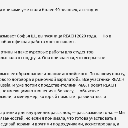
ускниками уже стали более 40 человек, а сегодня
казывает Софья Ш., выпускница REACH 2020 года. — Но в
 любая офисная работа мне по силам».
артины и даже курсовые работы для студентов
лышала от подруги. Она признается, что всерьез не
 высшее образование и знание английского. По нашему опыту,
дового договора и рыночной зарплатой». Все участники REACH
ussia. И уже потом с представителями P&G.
Проект REACH
и, не имеющими отношения к бизнесу, — объясняет
 взяли, и менеджер, который помогает развиваться и
 картинки для внутренних рассылок, — рассказывает она. — Мы
анностей, но если я понимала, что готова участвовать в
 с дизайнерами и другими подрядчиками, ассистировала, а