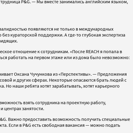
сотрудница P&G. — Мы вместе занимались английским языком,
нвалидностью появляются не только в международных
о без кураторской поддержки. А где-то глубокая экспертиза
видящих.
еское отношение к сотрудникам. «После REACH я попала в
ться работать на первом этаже или из дома было невозможно:
внивает Оксана Чучункова из «Перспективы». — Предложения
нсовой и других сферах. Некоторые опасаются брать людей с
. Но наши ребята хотят зарабатывать, хотят карьерного
зможность взять сотрудника на проектную работу,
и центрах занятости.
 P&G. Важно предоставить возможность получить специальные
та. Если в P&G есть свободная вакансия — можно подать