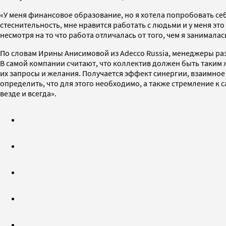
«У меня финансовое образование, но я хотела попробовать себя
стеснительность, мне нравится работать с людьми и у меня эт
несмотря на то что работа отличалась от того, чем я занималас
По словам Ирины Анисимовой из Adecco Russia, менеджеры раз
В самой компании считают, что коллектив должен быть таким 
их запросы и желания. Получается эффект синергии, взаимное 
определить, что для этого необходимо, а также стремление к 
везде и всегда».