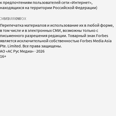
к предпочтениям пользователей сети «Интернет»,
находящихся на территории Российской Федерации)
СМИ2
SPARROW
INFOX
Перепечатка материалов и использование их в любой форме,
в том числе и в электронных СМИ, возможны только с
письменного разрешения редакции. Товарный знак Forbes
является исключительной собственностью Forbes Media Asia
Pte. Limited. Все права защищены.
AO «АС Рус Медиа»
·
2026
16+