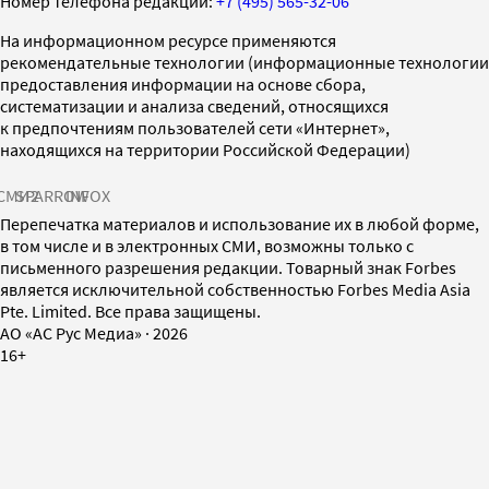
Номер телефона редакции:
+7 (495) 565-32-06
На информационном ресурсе применяются
рекомендательные технологии (информационные технологии
предоставления информации на основе сбора,
систематизации и анализа сведений, относящихся
к предпочтениям пользователей сети «Интернет»,
находящихся на территории Российской Федерации)
СМИ2
SPARROW
INFOX
Перепечатка материалов и использование их в любой форме,
в том числе и в электронных СМИ, возможны только с
письменного разрешения редакции. Товарный знак Forbes
является исключительной собственностью Forbes Media Asia
Pte. Limited. Все права защищены.
AO «АС Рус Медиа»
·
2026
16+