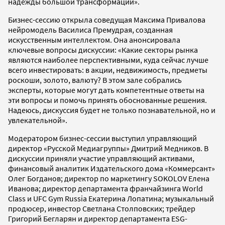
надежды большой трансформации».
Бизнес-сессию открыла соведущая Максима Привалова
нейромодель Василиса Премудрая, созданная
искусственным интеллектом. Она анонсировала
ключевые вопросы дискуссии: «Какие секторы рынка
являются наиболее перспективными, куда сейчас лучше
всего инвестировать: в акции, недвижимость, предметы
роскоши, золото, валюту? В этом зале собрались
эксперты, которые могут дать компетентные ответы на
эти вопросы и помочь принять обоснованные решения.
Надеюсь, дискуссия будет не только познавательной, но и
увлекательной».
Модератором бизнес-сессии выступил управляющий
директор «Русской Медиагруппы» Дмитрий Медников. В
дискуссии приняли участие управляющий активами,
финансовый аналитик Издательского дома «Коммерсант»
Олег Богданов; директор по маркетингу SOKOLOV Елена
Иванова; директор департамента франчайзинга World
Class и UFC Gym Russia Екатерина Лопатина; музыкальный
продюсер, инвестор Светлана Столповских; трейдер
Григорий Бегларян и директор департамента ESG-