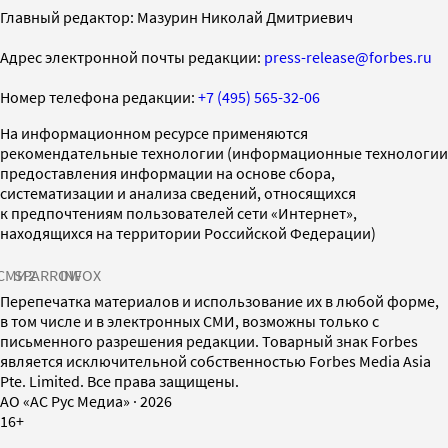
Главный редактор: Мазурин Николай Дмитриевич
Адрес электронной почты редакции:
press-release@forbes.ru
Номер телефона редакции:
+7 (495) 565-32-06
На информационном ресурсе применяются
рекомендательные технологии (информационные технологии
предоставления информации на основе сбора,
систематизации и анализа сведений, относящихся
к предпочтениям пользователей сети «Интернет»,
находящихся на территории Российской Федерации)
СМИ2
SPARROW
INFOX
Перепечатка материалов и использование их в любой форме,
в том числе и в электронных СМИ, возможны только с
письменного разрешения редакции. Товарный знак Forbes
является исключительной собственностью Forbes Media Asia
Pte. Limited. Все права защищены.
AO «АС Рус Медиа»
·
2026
16+