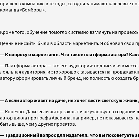
пришел в компанию в те годы, сегодня занимают ключевые поз
команда «Бомборы».
Кроме того, обучение помогло системно взглянуть на процесс
Ценные инсайты были в области маркетинга. Я обновил свои 
— К вопросу о маркетинге. Что такое платформа автора? Ка
— Платформа автора — это его аудитория: подписчики в мессен
лояльная аудитория, и это хорошо сказывается на продажах кн
автору сформировать личный бренд, но полностью создать бр
— А если автор живет на даче, не хочет вести светскую жизн
— Конечно. Даже если автор закрыт и не участвует в создании
автор цикла про графа Аверина, например, не показывается на
быть выше, чем у других проектов.
— Традиционный вопрос для издателя. Что вы посоветуете а