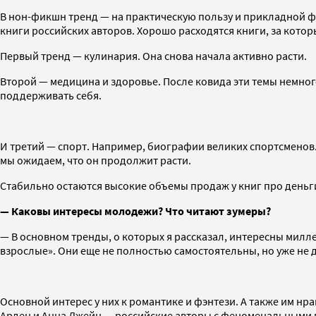
В нон-фикшн тренд — на практическую пользу и прикладной 
книги российских авторов. Хорошо расходятся книги, за кото
Первый тренд — кулинария. Она снова начала активно расти.
Второй — медицина и здоровье. После ковида эти темы немного
поддерживать себя.
И третий — спорт. Например, биографии великих спортсменов
мы ожидаем, что он продолжит расти.
Стабильно остаются высокие объемы продаж у книг про деньги
— Каковы интересы молодежи? Что читают зумеры?
— В основном тренды, о которых я рассказал, интересны милле
взрослые». Они еще не полностью самостоятельны, но уже не 
Основной интерес у них к романтике и фэнтези. А также им 
Арден и Анна Джейн — российские авторы с феноменальными