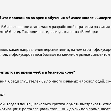
»? Это произошло во время обучения в бизнес-школе «Синерг
. В бизнес-школе я занимался разработкой стратегии развити
емый бренд. Так родилась идея издательства «Бомбора».
ндов: какие направления перспективны, на чем стоит сфокуси
лов, а сфокусироваться больше на книжном рынке с акцентом н
нтактов во время учебы в бизнес-школе?
ия. Среди слушателей было много сильных и ярких людей, с 
ле?
й. Тогда я понял, насколько критично уметь выстраивать отн
отивации и роста специалистов — они до сих пор применяются 