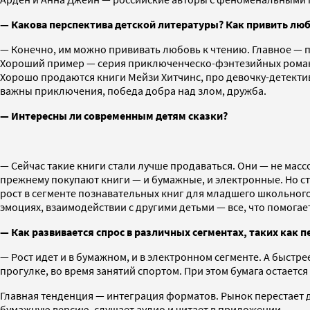
— Какова перспектива детской литературы? Как привить любо
— Конечно, им можно прививать любовь к чтению. Главное — п
Хороший пример — серия приключенческо-фэнтезийных роман
Хорошо продаются книги Мейзи Хитчинс, про девочку-детектива
важны приключения, победа добра над злом, дружба.
— Интересны ли современным детям сказки?
— Сейчас такие книги стали лучше продаваться. Они — не мас
прежнему покупают книги — и бумажные, и электронные. Но ст
рост в сегменте познавательных книг для младшего школьного 
эмоциях, взаимодействии с другими детьми — все, что помога
— Как развивается спрос в различных сегментах, таких как 
— Рост идет и в бумажном, и в электронном сегменте. А быстр
прогулке, во время занятий спортом. При этом бумага остаетс
Главная тенденция — интеграция форматов. Рынок перестает д
бумажную версию, слушает аудио и читает в приложении.