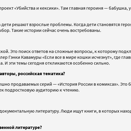
проект «Убийства и кексики». Там главная героиня — бабушка, 
 дети решают взрослые проблемы. Когда дети становятся героя
ыбор. Такие истории сейчас очень востребованы.
фской. Это поиск ответов на сложные вопросы, к которому под
лер Гэнки Кавамуры «Если все в мире кошки исчезнут», где гл
а. И эти темы сегодня откликаются особенно сильно.
авторы, российская тематика?
пешно продаваемых серий — «История России в комиксах». Это 
ек подростковую аудиторию к чтению.
 документальную литературу. Люди ищут книги, в которых наход
венной литературе?