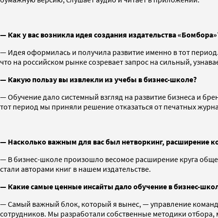
— Как у вас возникла идея создания издательства «Бомбора
— Идея оформилась и получила развитие именно в тот период
что на российском рынке созревает запрос на сильный, узнава
— Какую пользу вы извлекли из учебы в бизнес-школе?
— Обучение дало системный взгляд на развитие бизнеса и бре
тот период мы приняли решение отказаться от печатных журна
— Насколько важным для вас был нетворкинг, расширение ко
— В бизнес-школе произошло весомое расширение круга общен
стали авторами книг в нашем издательстве.
— Какие самые ценные инсайты дало обучение в бизнес-шко
— Самый важный блок, который я вынес, — управление командо
сотрудников. Мы разработали собственные методики отбора, м