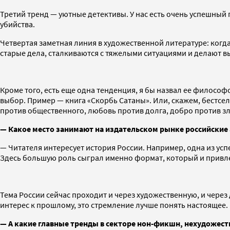
Третий тренд — уютные детективы. У нас есть очень успешный 
убийства.
Четвертая заметная линия в художественной литературе: когда
старые дела, сталкиваются с тяжелыми ситуациями и делают в
Кроме того, есть еще одна тенденция, я бы назвал ее филосо
выбор. Пример — книга «Скорбь Сатаны». Или, скажем, бестсел
против общественного, любовь против долга, добро против зл
— Какое место занимают на издательском рынке российские 
— Читателя интересует история России. Например, одна из ус
Здесь большую роль сыграл именно формат, который и привл
Тема России сейчас проходит и через художественную, и через
интерес к прошлому, это стремление лучше понять настоящее.
— А какие главные тренды в секторе нон-фикшн, нехудожест