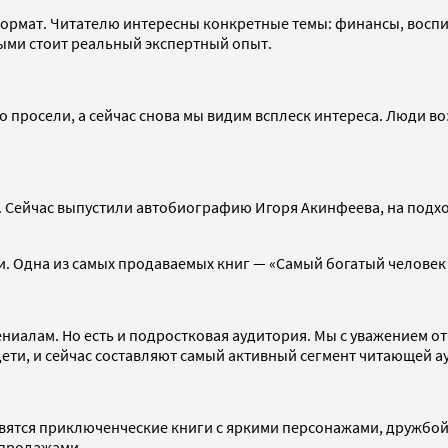
формат. Читателю интересны конкретные темы: финансы, восп
рыми стоит реальный экспертный опыт.
 просели, а сейчас снова мы видим всплеск интереса. Люди воз
. Сейчас выпустили автобиографию Игоря Акинфеева, на подхо
. Одна из самых продаваемых книг — «Самый богатый человек 
ниалам. Но есть и подростковая аудитория. Мы с уважением от
дети, и сейчас составляют самый активный сегмент читающей а
нравятся приключенческие книги с яркими персонажами, дружб
 продажами.