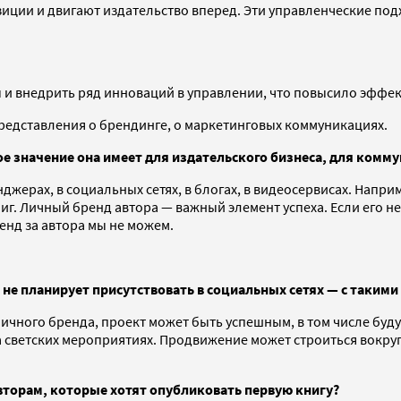
иции и двигают издательство вперед. Эти управленческие подх
ы и внедрить ряд инноваций в управлении, что повысило эффе
представления о брендинге, о маркетинговых коммуникациях.
кое значение она имеет для издательского бизнеса, для ком
джерах, в социальных сетях, в блогах, в видеосервисах. Напри
иг. Личный бренд автора — важный элемент успеха. Если его н
енд за автора мы не можем.
ь, не планирует присутствовать в социальных сетях — с таким
 личного бренда, проект может быть успешным, в том числе буд
 светских мероприятиях. Продвижение может строиться вокруг 
вторам, которые хотят опубликовать первую книгу?