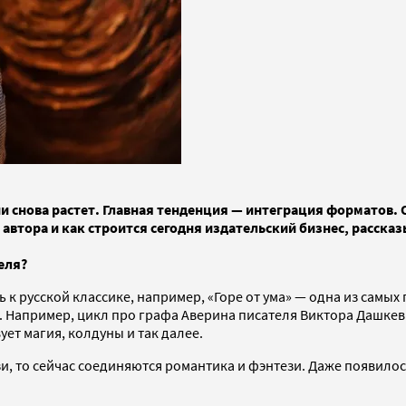
 снова растет. Главная тенденция — интеграция форматов. О
автора и как строится сегодня издательский бизнес, расска
еля?
 к русской классике, например, «Горе от ума» — одна из самы
). Например, цикл про графа Аверина писателя Виктора Дашкев
ует магия, колдуны и так далее.
и, то сейчас соединяются романтика и фэнтези. Даже появилос