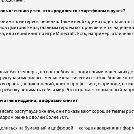
вь к чтению у тех, кто «родился со смартфоном в руке»?
онимать интересы ребенка. Также необходимо подстраивать фо
ов Дмитрия Емца, главным героем которой является наделен
, или серия книг по игре Minecraft. Есть, например, отлична
совые бестселлеры, но востребованы родителями маленьких дет
руктура изменилась: меньше классических сказок, больше позн
возраста, энциклопедий, книг о профессиях, о природе, о техн
ет ребенку понимать себя и мир. Это отражает социальный зап
печатные издания, цифровые книги?
ее всего растут аудиокниги, они показывают хорошие темпы рос
я ядром рынка с долей более 70%.
елиться на бумажный и цифровой — сегодня вокруг книг форми