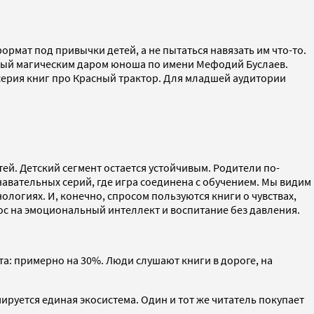
рмат под привычки детей, а не пытаться навязать им что-то.
ный магическим даром юноша по имени Мефодий Буслаев.
я серия книг про Красный трактор. Для младшей аудитории
ей. Детский сегмент остается устойчивым. Родители по-
авательных серий, где игра соединена с обучением. Мы видим
ологиях. И, конечно, спросом пользуются книги о чувствах,
рос на эмоциональный интеллект и воспитание без давления.
та: примерно на 30%. Люди слушают книги в дороге, на
руется единая экосистема. Один и тот же читатель покупает