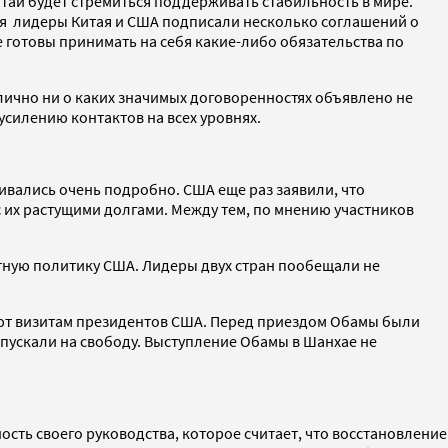
итай будет стремиться поддерживать стабильность в мире.
тя лидеры Китая и США подписали несколько соглашений о
е готовы принимать на себя какие-либо обязательства по
лично ни о каких значимых договоренностях объявлено не
усилению контактов на всех уровнях.
ливались очень подробно. США еще раз заявили, что
 их растущими долгами. Между тем, по мнению участников
ную политику США. Лидеры двух стран пообещали не
уют визитам президентов США. Перед приездом Обамы были
пускали на свободу. Выступление Обамы в Шанхае не
сть своего руководства, которое считает, что восстановление