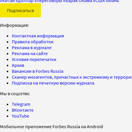
#
Китай
#
доллар
#
переговоры
#
Барак Обама
#
США
#
юань
Подписаться
Информация:
Контактная информация
Правила обработки
Реклама в журнале
Реклама на сайте
Условия перепечатки
Архив
Вакансии в Forbes Russia
Сканер иноагентов, причастных к экстремизму и террор
Подписка на печатную версию журнала
Мы в соцсетях:
Telegram
ВКонтакте
YouTube
Мобильное приложение Forbes Russia на Android