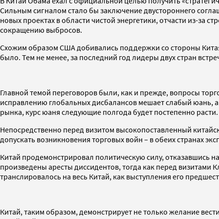
В Китай Обама ехал с официальной целью получить «стратегиче
Сильным сигналом стало бы заключение двустороннего согла
новых проектах в области чистой энергетики, отчасти из-за с
сокращению выбросов.
Схожим образом США добивались поддержки со стороны Китая 
было. Тем не менее, за последний год лидеры двух стран встр
Главной темой переговоров были, как и прежде, вопросы торго
исправлению глобальных дисбалансов мешает слабый юань, а К
рынка, курс юаня следующие полгода будет постепенно расти.
Непосредственно перед визитом высокопоставленный китайс
допускать возникновения торговых войн – в обеих странах эк
Китай продемонстрировал политическую силу, отказавшись на
произведены аресты диссидентов, тогда как перед визитами 
транслировалось на весь Китай, как выступления его предшес
Китай, таким образом, демонстрирует не только желание вести