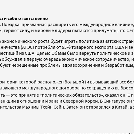
сти себя ответственно
е. Поездка, призванная расширить его международное влияние,
теряют силу, и мировые лидеры пытаются придумать, что с эт
экономического роста будет играть политика азиатских стран
ичества (АТЭС) потребляют 55% товарного экспорта США и знач
нвестиций из США. Целью Обамы было вернуть политическое и 
обсуждал в первую очередь экономическое сотрудничество, из
требуют нерешенные проблемы здравоохранения и безработицы, 
рритории которой расположен большой (и вызывающий все бол
бязывающего международного договора по сокращению выбросо
вать — это принятие «политических обязательств», сказал он.
анкции в отношении Ирана и Северной Кореи. В Сингапуре он
вительства Мьянмы Тхейн Сейн. Затем он отправился в Китай, 