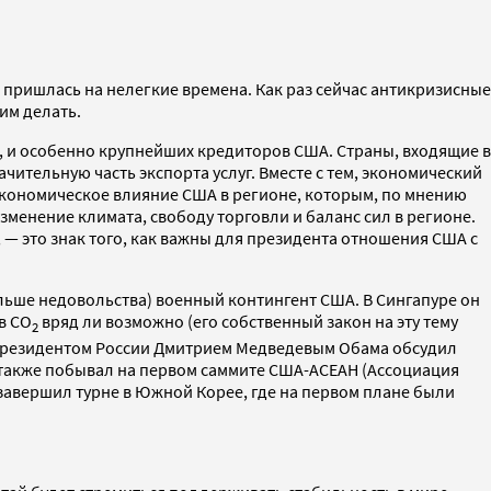
 пришлась на нелегкие времена. Как раз сейчас антикризисные
им делать.
, и особенно крупнейших кредиторов США. Страны, входящие в
ительную часть экспорта услуг. Вместе с тем, экономический
экономическое влияние США в регионе, которым, по мнению
менение климата, свободу торговли и баланс сил в регионе.
— это знак того, как важны для президента отношения США с
ьше недовольства) военный контингент США. В Сингапуре он
в СО
вряд ли возможно (его собственный закон на эту тему
2
 С президентом России Дмитрием Медведевым Обама обсудил
 также побывал на первом саммите США-АСЕАН (Ассоциация
а завершил турне в Южной Корее, где на первом плане были