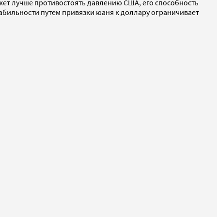
ожет лучше противостоять давлению США, его способность
абильности путем привязки юаня к доллару ограничивает