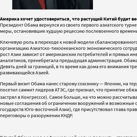
Америка хочет удостовериться, что растущий Китай будет ве
Президент Обама вернулся из своего первого азиатского турн
меры, остановившие худшую рецессию послевоенного времени, 
Ключевую роль в переходе к новой модели сбалансированного 
организацию Азиатско-тихоокеанского экономического сотрудн
рост Азии зависит от американских потребителей и прямых и
аналитиков, пренебрегала предыдущая администрация. Обама 
Девять дней за границей, в то время как дома его внимания 
развивающейся Азией.
Первый визит Обама нанес старому союзнику — Японии, на те
посетил саммит лидеров АТЭС, где признал, что принятие о
застрял в Конгресссе). Самое больше, на что можно рассчиты
новые соглашения об ограничении вооружений и возможные с
государств Юго-восточной Азии), где присутствовал глава пра
переговоры о разоружении КНДР.