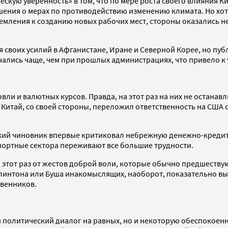
скую уверенность» в том, что по мере роста своего влияния К
шения о мерах по противодействию изменению климата. Но хо
тремления к созданию новых рабочих мест, стороны оказались н
своих усилий в Афганистане, Иране и Северной Корее, но пуб
ечались чаще, чем при прошлых администрациях, что привело к 
вли и валютных курсов. Правда, на этот раз на них не останав
итай, со своей стороны, переложил ответственность на США с
кий чиновник впервые критиковал небрежную денежно-кредит
спортные сектора переживают все большие трудности.
 этот раз от жестов доброй воли, которые обычно предшеств
Клинтона или Буша инакомыслящих, наоборот, показательно вы
твенников.
 политический диалог на равных, но и некоторую обеспокоенно