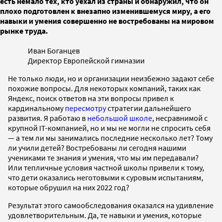
есть немало тех, кто уехал из страны и обнаружил, что он
плохо подготовлен к внезапно изменившемуся миру, а его
навыки и умения совершенно не востребованы на мировом
рынке труда.
Иван Боганцев
Директор Европейской гимназии
Не только люди, но и организации неизбежно задают себе
похожие вопросы. Для некоторых компаний, таких как
Яндекс, поиск ответов на эти вопросы привел к
кардинальному
пересмотру
стратегии дальнейшего
развития. Я работаю в
небольшой школе
, несравнимой с
крупной IT-компанией, но и мы не могли не спросить себя
— а тем ли мы занимались последние несколько лет? Тому
ли учили детей? Востребованы ли сегодня нашими
учениками те знания и умения, что мы им передавали?
Или тепличные условия частной школы привели к тому,
что дети оказались неготовыми к суровым испытаниям,
которые обрушил на них 2022 год?
Результат этого самообследования оказался на удивление
удовлетворительным. Да, те навыки и умения, которые