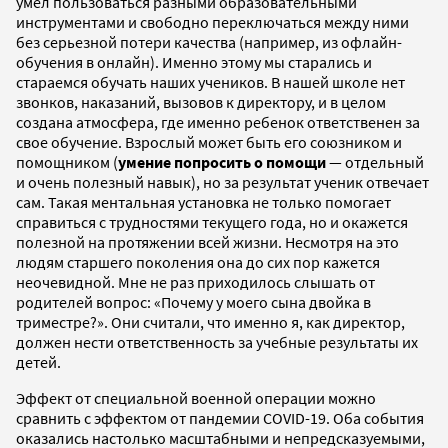
умел пользоваться разными образовательными
инструментами и свободно переключаться между ними
без серьезной потери качества (например, из офлайн-
обучения в онлайн). Именно этому мы старались и
стараемся обучать наших учеников. В нашей школе нет
звонков, наказаний, вызовов к директору, и в целом
создана атмосфера, где именно ребенок ответственен за
свое обучение. Взрослый может быть его союзником и
помощником (
умение попросить о помощи
— отдельный
и очень полезный навык), но за результат ученик отвечает
сам. Такая ментальная установка не только помогает
справиться с трудностями текущего года, но и окажется
полезной на протяжении всей жизни. Несмотря на это
людям старшего поколения она до сих пор кажется
неочевидной. Мне не раз приходилось слышать от
родителей вопрос: «Почему у моего сына двойка в
триместре?». Они считали, что именно я, как директор,
должен нести ответственность за учебные результаты их
детей.
Эффект от специальной военной операции можно
сравнить с эффектом от пандемии COVID-19. Оба события
оказались настолько масштабными и непредсказуемыми,