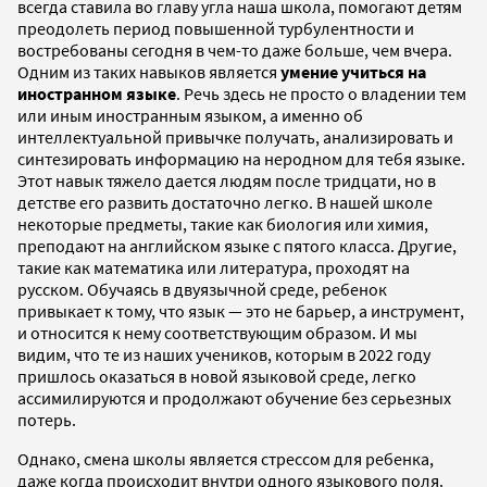
всегда ставила во главу угла наша школа, помогают детям
преодолеть период повышенной турбулентности и
востребованы сегодня в чем-то даже больше, чем вчера.
Одним из таких навыков является
умение учиться на
иностранном языке
. Речь здесь не просто о владении тем
или иным иностранным языком, а именно об
интеллектуальной привычке получать, анализировать и
синтезировать информацию на неродном для тебя языке.
Этот навык тяжело дается людям после тридцати, но в
детстве его развить достаточно легко. В нашей школе
некоторые предметы, такие как биология или химия,
преподают на английском языке с пятого класса. Другие,
такие как математика или литература, проходят на
русском. Обучаясь в двуязычной среде, ребенок
привыкает к тому, что язык — это не барьер, а инструмент,
и относится к нему соответствующим образом. И мы
видим, что те из наших учеников, которым в 2022 году
пришлось оказаться в новой языковой среде, легко
ассимилируются и продолжают обучение без серьезных
потерь.
Однако, смена школы является стрессом для ребенка,
даже когда происходит внутри одного языкового поля.