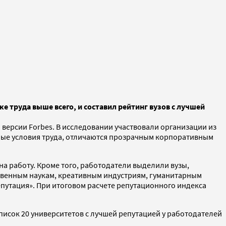
е труда выше всего, и составил рейтинг вузов с лучшей
 версии Forbes. В исследовании участвовали организации из
ные условия труда, отличаются прозрачным корпоративным
а работу. Кроме того, работодатели выделили вузы,
твенным наукам, креативным индустриям, гуманитарным
епутация». При итоговом расчете репутационного индекса
список 20 университетов с лучшей репутацией у работодателей