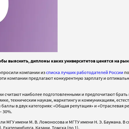
обы выяснить, дипломы каких университетов ценятся на рынк
опросили компании из
списка лучших работодателей России
по
 эти компании предлагают конкурентную зарплату и оптималь
ни считают наиболее подготовленными и предпочитают брать н
ке, техническим наукам, маркетингу и коммуникациям, естес
 баллы в двух категориях: «Общая репутация» и «Отраслевая р
— 30%.
ли МГУ имени М. В. Ломоносова и МГТУ имени Н. Э. Баумана. В 
, Екатеринбурга, Казани, Томска (по 1).