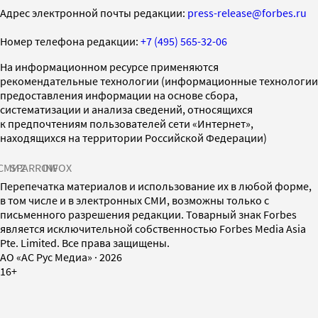
Адрес электронной почты редакции:
press-release@forbes.ru
Номер телефона редакции:
+7 (495) 565-32-06
На информационном ресурсе применяются
рекомендательные технологии (информационные технологии
предоставления информации на основе сбора,
систематизации и анализа сведений, относящихся
к предпочтениям пользователей сети «Интернет»,
находящихся на территории Российской Федерации)
СМИ2
SPARROW
INFOX
Перепечатка материалов и использование их в любой форме,
в том числе и в электронных СМИ, возможны только с
письменного разрешения редакции. Товарный знак Forbes
является исключительной собственностью Forbes Media Asia
Pte. Limited. Все права защищены.
AO «АС Рус Медиа»
·
2026
16+