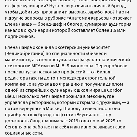
в сфере кулинарии? Нужно ли развивать личный бренд,
чтобы добиться признания и высоких заработков? На эти
и другие вопросы в рубрике «Анатомия карьеры» отвечает
Елена Ландэ — бренд-шеф и блогер, суммарная аудитория
каналов о кулинарии которой составляет более 1,5 млн
подписчиков.
Елена Ландэ окончила Эксетерский университет
(Великобритания) по специальности «бизнес и
маркетинг», а затем поступила на факультет клинической
психологии МГУ имени М. В. Ломоносова. Перепробовав
после выпуска несколько профессий — от бильд-
редактора газеты до топ-менеджера строительной
компании, она уехала во Францию и получила диплом
одной из старейших кулинарных школ мира Le Cordon
Bleu. Несколько лет Ландэ прожила в Мексике, где
управляла рестораном, который открыла с друзьями, — а
потом вернулась в Москву. Широкую известность она
приобрела как бренд-шеф сети «Вкусвилл» — эту
должность Ландэ занимала с 2019 года по май 2025-го.
Сегодня она работает на себя и активно развивает свои
социальные сети.