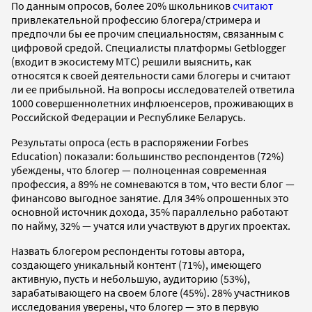
По данным опросов, более 20% школьников
считают
привлекательной профессию блогера/стримера и
предпочли бы ее прочим специальностям, связанным с
цифровой средой. Специалисты платформы Getblogger
(входит в экосистему МТС) решили выяснить, как
относятся к своей деятельности сами блогеры и считают
ли ее прибыльной. На вопросы исследователей ответила
1000 совершеннолетних инфлюенсеров, проживающих в
Российской Федерации и Республике Беларусь.
Результаты опроса (есть в распоряжении Forbes
Education) показали: большинство респондентов (72%)
убеждены, что блогер — полноценная современная
профессия, а 89% не сомневаются в том, что вести блог —
финансово выгодное занятие. Для 34% опрошенных это
основной источник дохода, 35% параллельно работают
по найму, 32% — учатся или участвуют в других проектах.
Назвать блогером респонденты готовы автора,
создающего уникальный контент (71%), имеющего
активную, пусть и небольшую, аудиторию (53%),
зарабатывающего на своем блоге (45%). 28% участников
исследования уверены, что блогер — это в первую