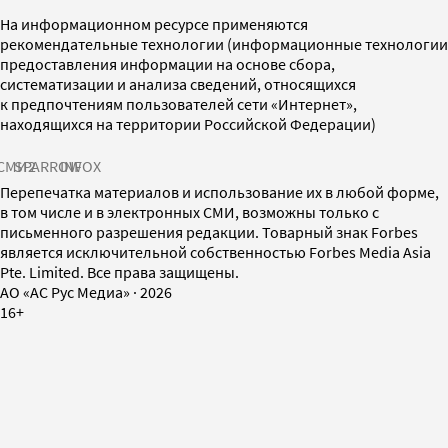
На информационном ресурсе применяются
рекомендательные технологии (информационные технологии
предоставления информации на основе сбора,
систематизации и анализа сведений, относящихся
к предпочтениям пользователей сети «Интернет»,
находящихся на территории Российской Федерации)
СМИ2
SPARROW
INFOX
Перепечатка материалов и использование их в любой форме,
в том числе и в электронных СМИ, возможны только с
письменного разрешения редакции. Товарный знак Forbes
является исключительной собственностью Forbes Media Asia
Pte. Limited. Все права защищены.
AO «АС Рус Медиа»
·
2026
16+