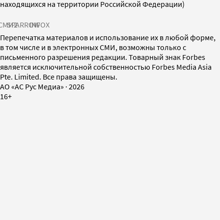
находящихся на территории Российской Федерации)
СМИ2
SPARROW
INFOX
Перепечатка материалов и использование их в любой форме,
в том числе и в электронных СМИ, возможны только с
письменного разрешения редакции. Товарный знак Forbes
является исключительной собственностью Forbes Media Asia
Pte. Limited. Все права защищены.
AO «АС Рус Медиа»
·
2026
16+