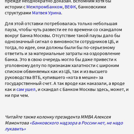
прежде неоднократно доказан. Вспомним хотя бы
истории с
Межпромбанком
,
ВЕФК
, банковскими
структурами
Матвея Урина
.
Для этой отставки потребовалась только небольшая
пауза, чтобы чуть развести ее по времени со скандалом
вокруг Банка Москвы. Отсутствие такой паузы дало бы
однозначный сигнал о виновности сотрудников ЦБ, и
тогда, по идее, они должны были бы по-серьезному
ответить и за материальные затраты на оздоровление
банка. Это в свою очередь могло бы даже привести к
уголовному делу по признакам халатности с широким
списком обвиняемых как из ЦБ, так и из высшего
руководства ВТБ, купившего «кота в мешке» за
государственный счет. А так вроде как наказали, а вроде
как и
сам ушел
, и скандал с Банком Москвы здесь, может, и
ни при чем.
Читайте также колонку президента ММВА Алексея
Мамонтова
«Банковского надзора в России нет, не надо
лукавить»