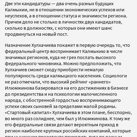
Две эти кандидатуры — два очень разных будущих
Калмыкии, не в отношении экономических успехов или
неуспехов, а в отношении статуса и значимости региона.
Причем дело не столько в личностях двух кандидатов,
сколько в должностях, с которых они имеют шанс
продвинуться на новый пост.
Назначение Хулхачиева покажет в первую очередь то, что
федеральный центр воспринимает Калмыкию в числе
значимых регионов, куда не грех послать высокого
федерального чиновника. Можно предположить, что
Хулхачиев сможет сходу приобрести немалую
популярность среди калмыцкого населения. Социологи
не раз отмечали, что высокий рейтинг «раннего»
Илюмжинова базировался на его достижениях в бизнесе
до президентства и на психологии малочисленного
народа, с обостренной гордостью воспринимающего
успехи своих сыновей за пределами малой родины.
«Стартовый капитал» Хулхачиева в этом плане, бесспорно,
во много раз солиднее, чем был у Илюмжинова. К тому же
его федеральные связи делают вероятным приход в
регион наиболее крупных российских компаний, которые
при нынешнем президенте приходить туда по разным