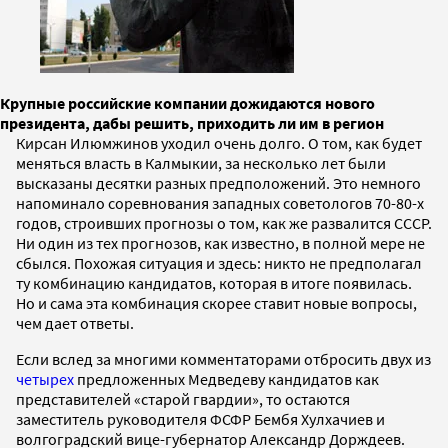
Крупные российские компании дожидаются нового
президента, дабы решить, приходить ли им в регион
Кирсан Илюмжинов уходил очень долго. О том, как будет
меняться власть в Калмыкии, за несколько лет были
высказаны десятки разных предположений. Это немного
напоминало соревнования западных советологов 70-80-х
годов, строивших прогнозы о том, как же развалится СССР.
Ни один из тех прогнозов, как известно, в полной мере не
сбылся. Похожая ситуация и здесь: никто не предполагал
ту комбинацию кандидатов, которая в итоге появилась.
Но и сама эта комбинация скорее ставит новые вопросы,
чем дает ответы.
Если вслед за многими комментаторами отбросить двух из
четырех
предложенных Медведеву кандидатов как
представителей «старой гвардии», то остаются
заместитель руководителя ФСФР Бембя Хулхачиев и
волгоградский вице-губернатор Александр Дорждеев.