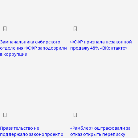
Замначальника сибирского
ФСФР признала незаконной
отделения ФСФР заподозрили
продажу 48% «ВКонтакте»
в коррупции
Правительство не
«Рамблер» оштрафовали за
поддержало законопроект о
отказ открыть переписку