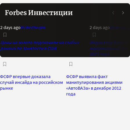
Forbes Инвестиции
2 days ago
Инвестиции
2 days ago
Инвестиц
Цены на золото подскочили на слабых
Индикатор Bank of 
данных по занятости в США
максимальный опти
2021 года
ФСФР впервые доказала
ФСФР выявила факт
случай инсайда на российском
манипулирования акциями
рынке
«АвтоВАЗа» в декабре 2012
года