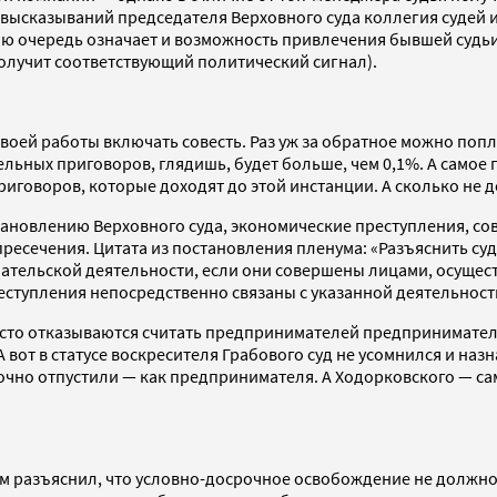
е высказываний председателя Верховного суда коллегия судей 
вою очередь означает и возможность привлечения бывшей судьи
олучит соответствующий политический сигнал).
 своей работы включать совесть. Раз уж за обратное можно попл
ательных приговоров, глядишь, будет больше, чем 0,1%. А самое
приговоров, которые доходят до этой инстанции. А сколько не д
ановлению Верховного суда, экономические преступления, сов
ечения. Цитата из постановления пленума: «Разъяснить судам
имательской деятельности, если они совершены лицами, осущ
еступления непосредственно связаны с указанной деятельност
часто отказываются считать предпринимателей предпринимате
 вот в статусе воскресителя Грабового суд не усомнился и назн
чно отпустили — как предпринимателя. А Ходорковского — сами 
м разъяснил, что условно-досрочное освобождение не должно