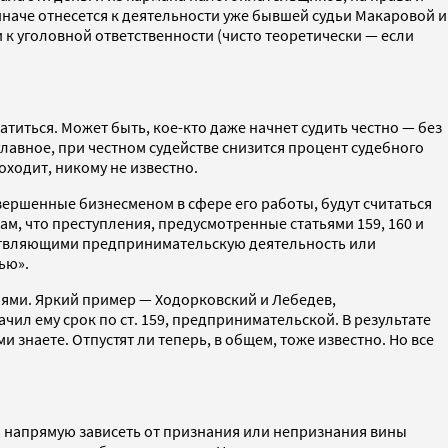
иначе отнесется к деятельности уже бывшей судьи Макаровой и
 к уголовной ответственности (чисто теоретически — если
атиться. Может быть, кое-кто даже начнет судить честно — без
 главное, при честном судействе снизится процент судебного
оходит, никому не известно.
ершенные бизнесменом в сфере его работы, будут считаться
, что преступления, предусмотренные статьями 159, 160 и
ествляющими предпринимательскую деятельность или
ью».
лями. Яркий пример — Ходорковский и Лебедев,
ачил ему срок по ст. 159, предпринимательской. В результате
знаете. Отпустят ли теперь, в общем, тоже известно. Но все
 напрямую зависеть от признания или непризнания вины