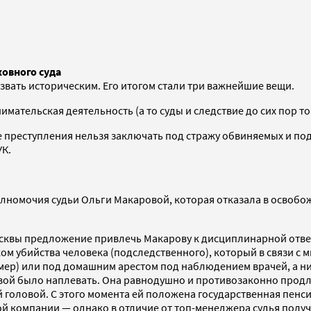
овного суда
вать историческим. Его итогом стали три важнейшие вещи.
мательская деятельность (а то суды и следствие до сих пор тог
ие преступления нельзя заключать под стражу обвиняемых и по
УК.
олномочия судьи Ольги Макаровой, которая отказала в освоб
осквы предложение привлечь Макарову к дисциплинарной ответс
иком убийства человека (подследственного), который в связи
мер) или под домашним арестом под наблюдением врачей, а ни
вой было наплевать. Она равнодушно и противозаконно продл
головой. С этого момента ей положена государственная пенсия 
й компании — однако в отличие от топ-менеджера судья получ