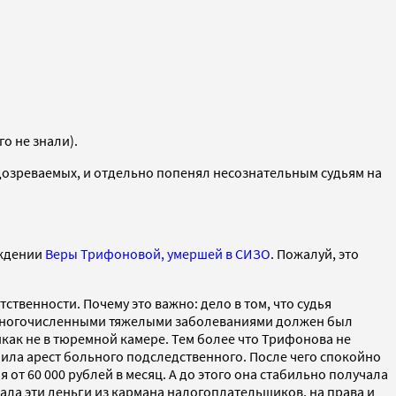
о не знали).
дозреваемых, и отдельно попенял несознательным судьям на
ождении
Веры Трифоновой, умершей в СИЗО
. Пожалуй, это
твенности. Почему это важно: дело в том, что судья
 с многочисленными тяжелыми заболеваниями должен был
как не в тюремной камере. Тем более что Трифонова не
ила арест больного подследственного. После чего спокойно
от 60 000 рублей в месяц. А до этого она стабильно получала
ала эти деньги из кармана налогоплательщиков, на права и