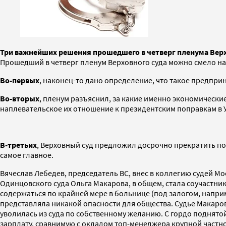
Три важнейших решения прошедшего в четверг пленума Верх
Прошедший в четверг пленум Верховного суда можно смело наз
Во-первых
, наконец-то дано определение, что такое предприни
Во-вторых
, пленум разъяснил, за какие именно экономическ
наплевательское их отношение к президентским поправкам в 
В-третьих
, Верховный суд предложил досрочно прекратить п
самое главное.
Вячеслав Лебедев, председатель ВС, внес в коллегию судей М
Одинцовского суда Ольга Макарова, в общем, стала соучастн
содержаться по крайней мере в больнице (под залогом, напри
представляла никакой опасности для общества. Судье Макаро
уволилась из суда по собственному желанию. С гордо поднятой 
зарплату, сравнимую с окладом топ-менеджера крупной частно