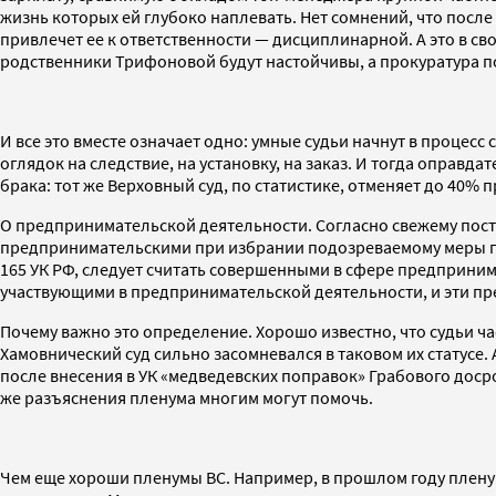
жизнь которых ей глубоко наплевать. Нет сомнений, что посл
привлечет ее к ответственности — дисциплинарной. А это в с
родственники Трифоновой будут настойчивы, а прокуратура п
И все это вместе означает одно: умные судьи начнут в процесс
оглядок на следствие, на установку, на заказ. И тогда оправд
брака: тот же Верховный суд, по статистике, отменяет до 40% 
О предпринимательской деятельности. Согласно свежему пост
предпринимательскими при избрании подозреваемому меры прес
165 УК РФ, следует считать совершенными в сфере предприн
участвующими в предпринимательской деятельности, и эти пр
Почему важно это определение. Хорошо известно, что судьи 
Хамовнический суд сильно засомневался в таковом их статусе. А
после внесения в УК «медведевских поправок» Грабового досро
же разъяснения пленума многим могут помочь.
Чем еще хороши пленумы ВС. Например, в прошлом году плену