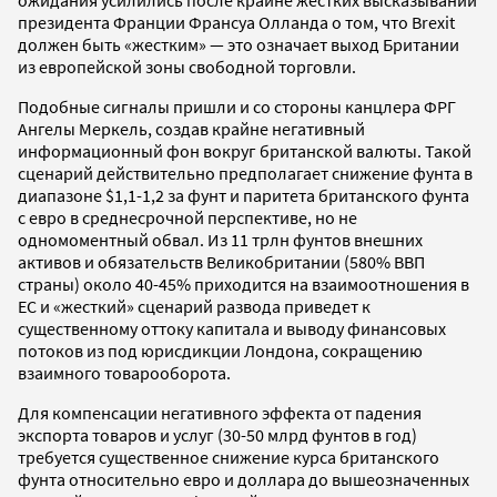
президента Франции Франсуа Олланда о том, что Brexit
должен быть «жестким» — это означает выход Британии
из европейской зоны свободной торговли.
Подобные сигналы пришли и со стороны канцлера ФРГ
Ангелы Меркель, создав крайне негативный
информационный фон вокруг британской валюты. Такой
сценарий действительно предполагает снижение фунта в
диапазоне $1,1-1,2 за фунт и паритета британского фунта
с евро в среднесрочной перспективе, но не
одномоментный обвал. Из 11 трлн фунтов внешних
активов и обязательств Великобритании (580% ВВП
страны) около 40-45% приходится на взаимоотношения в
ЕС и «жесткий» сценарий развода приведет к
существенному оттоку капитала и выводу финансовых
потоков из под юрисдикции Лондона, сокращению
взаимного товарооборота.
Для компенсации негативного эффекта от падения
экспорта товаров и услуг (30-50 млрд фунтов в год)
требуется существенное снижение курса британского
фунта относительно евро и доллара до вышеозначенных