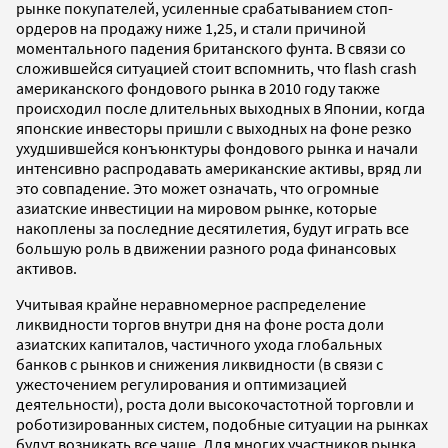
рынке покупателей, усиленные срабатыванием стоп-
ордеров на продажу ниже 1,25, и стали причиной
моментального падения британского фунта. В связи со
сложившейся ситуацией стоит вспомнить, что flash crash
американского фондового рынка в 2010 году также
происходил после длительных выходных в Японии, когда
японские инвесторы пришли с выходных на фоне резко
ухудшившейся конъюнктуры фондового рынка и начали
интенсивно распродавать американские активы, вряд ли
это совпадение. Это может означать, что огромные
азиатские инвестиции на мировом рынке, которые
накоплены за последние десятилетия, будут играть все
большую роль в движении разного рода финансовых
активов.
Учитывая крайне неравномерное распределение
ликвидности торгов внутри дня на фоне роста доли
азиатских капиталов, частичного ухода глобальных
банков с рынков и снижения ликвидности (в связи с
ужесточением регулирования и оптимизацией
деятельности), роста доли высокочастотной торговли и
роботизированных систем, подобные ситуации на рынках
будут возникать все чаще. Для многих участников рынка