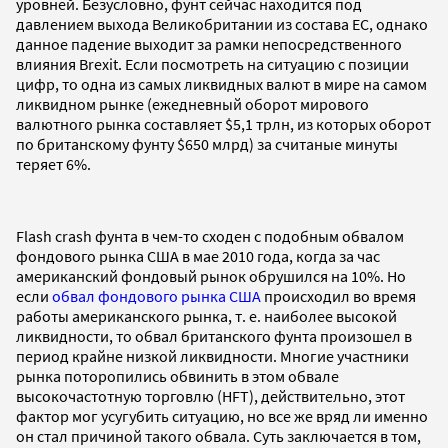
уровней. Безусловно, фунт сейчас находится под
давлением выхода Великобритании из состава ЕС, однако
данное падение выходит за рамки непосредственного
влияния Brexit. Если посмотреть на ситуацию с позиции
цифр, то одна из самых ликвидных валют в мире на самом
ликвидном рынке (ежедневный оборот мирового
валютного рынка составляет $5,1 трлн, из которых оборот
по британскому фунту $650 млрд) за считаные минуты
теряет 6%.
Flash crash фунта в чем-то сходен с подобным обвалом
фондового рынка США в мае 2010 года, когда за час
американский фондовый рынок обрушился на 10%. Но
если
обвал фондового рынка США
происходил во время
работы американского рынка, т. е. наиболее высокой
ликвидности, то обвал британского фунта произошел в
период крайне низкой ликвидности. Многие участники
рынка поторопились обвинить в этом обвале
высокочастотную торговлю (HFT), действительно, этот
фактор мог усугубить ситуацию, но все же вряд ли именно
он стал причиной такого обвала. Суть заключается в том,