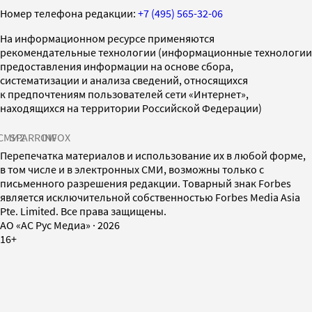
Номер телефона редакции:
+7 (495) 565-32-06
На информационном ресурсе применяются
рекомендательные технологии (информационные технологии
предоставления информации на основе сбора,
систематизации и анализа сведений, относящихся
к предпочтениям пользователей сети «Интернет»,
находящихся на территории Российской Федерации)
СМИ2
SPARROW
INFOX
Перепечатка материалов и использование их в любой форме,
в том числе и в электронных СМИ, возможны только с
письменного разрешения редакции. Товарный знак Forbes
является исключительной собственностью Forbes Media Asia
Pte. Limited. Все права защищены.
AO «АС Рус Медиа»
·
2026
16+