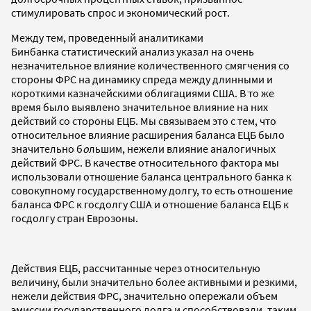
стимулировать спрос и экономический рост.
Между тем, проведенный аналитиками
Бинбанка статистический анализ указал на очень
незначительное влияние количественного смягчения со
стороны ФРС на динамику спреда между длинными и
короткими казначейскими облигациями США. В то же
время было выявлено значительное влияние на них
действий со стороны ЕЦБ. Мы связываем это с тем, что
относительное влияние расширения баланса ЕЦБ было
значительно б
о
льшим, нежели влияние аналогичных
действий ФРС. В качестве относительного фактора мы
использовали отношение баланса центрального банка к
совокупному государственному долгу, то есть отношение
баланса ФРС к госдолгу США и отношение баланса ЕЦБ к
госдолгу стран Еврозоны.
Действия ЕЦБ, рассчитанные через относительную
величину, были значительно более активными и резкими,
нежели действия ФРС, значительно опережали объем
эмиссии государственного долга и способствовали, таким