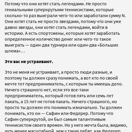
Потому что они хотят стать легендами. Не просто
гениальными суперкрутыми теннисистами, которые
сколько-то раз выиграли чего-то или заработали сумму N.
Они хотят стать не просто звездами, потому что они уже
давно звезды, они хотят стать легендами, войти в
историю. А есть спортсмены, которые хотят заработать
определенное количество денег или чего-то такое
выиграть — один-два турнира или один-два «Больших
шлема»…
Эти вас не устраивают.
Это не меня не устраивает, а просто люди разные, и
поэтому ты должен сразу понимать, а вот кто по своей
мечте тот предприниматель, с которым ты имеешь дело.
Ничего страшного нет, если это все-таки
предприниматель, который готов пять или семь лет
пахать, а 15 лет не готов пахать. Ничего страшного, но
просто ты должен это понимать изначально. Ты должен
понимать, кто он — Сафин или Федерер. Потому что
Сафин суперкрутой, он был самым талантливым
теннисистом своего времен. Но у него мечта была, видимо,
чуть менее масштабной, чем у таких ребят, как Федерер