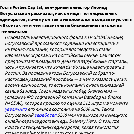
Гость Forbes Capital, венчурный инвестор Леонид
Богуславский рассказал, как он ищет потенциальных
единорогов, почему он так и не вложился в социальную сеть
«Вконтакте» и чем талантливые бизнесмены похожи на
теннисистов
Основатель инвестиционного фонда RTP Global Леонид
Богуславский прославился крупными инвестициями в
интернет-компании, которые впоследствии стали
ключевыми игроками на российском рынке. Сейчас он
предпочитает вкладывать деньги в зарубежные стартапы,
хоть и признается, что хотел бы больше инвестировать в
России. За последние годы Богуславский собрал по-
настоящему звездный портфель — в нем оказалось целых
восемь единорогов, то есть компаний с капитализацией
свыше $1 млрд. Среди недавних побед бизнесмена —
успешное IPO софтверной компании Datadog на бирже
NASDAQ, которое прошло по оценке $11 млрд и в моменте
увеличило
его личное состояние на $600 млн. Также
Богуславский
заработал
$260 млн на выходе из немецкого
онлайн-сервиса доставки еды Delivery Hero. О том, где
искать потенциальных единорогов, какая технология
станет next big thing и у кого стоит учиться