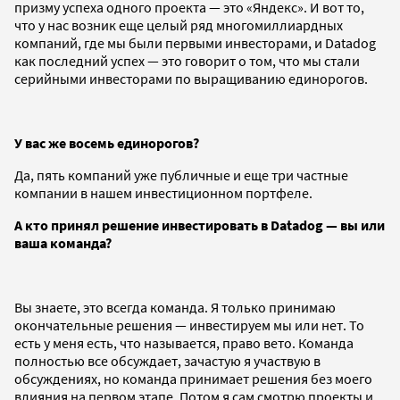
призму успеха одного проекта — это «Яндекс». И вот то,
что у нас возник еще целый ряд многомиллиардных
компаний, где мы были первыми инвесторами, и Datadog
как последний успех — это говорит о том, что мы стали
серийными инвесторами по выращиванию единорогов.
У вас же восемь единорогов?
Да, пять компаний уже публичные и еще три частные
компании в нашем инвестиционном портфеле.
А кто принял решение инвестировать в
Datadog
— вы или
ваша команда?
Вы знаете, это всегда команда. Я только принимаю
окончательные решения — инвестируем мы или нет. То
есть у меня есть, что называется, право вето. Команда
полностью все обсуждает, зачастую я участвую в
обсуждениях, но команда принимает решения без моего
влияния на первом этапе. Потом я сам смотрю проекты и