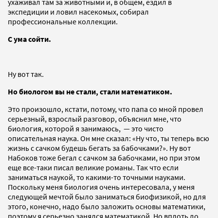
ухаживал там за животными и, в общем, ездил в
экспедиции и ловил насекомых, собирал
профессиональные коллекции.
С ума сойти.
Ну вот так.
Но биологом вы не стали, стали математиком.
Это произошло, кстати, потому, что папа со мной провел
серьезный, взрослый разговор, объяснил мне, что
биология, которой я занимаюсь, — это чисто
описательная наука. Он мне сказал: «Ну что, ты теперь всю
жизнь с сачком будешь бегать за бабочками?». Ну вот
Набоков тоже бегал с сачком за бабочками, но при этом
еще все-таки писал великие романы. Так что если
заниматься наукой, то какими-то точными науками.
Поскольку меня биология очень интересовала, у меня
следующей мечтой было заниматься биофизикой, но для
этого, конечно, надо было заложить основы математики,
поэтому я серьезно занялся математикой. Но вплоть до