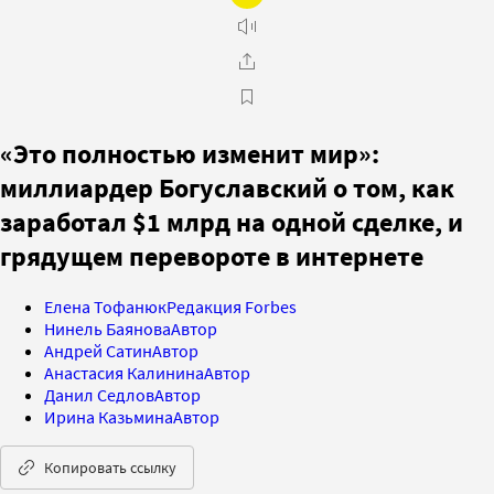
«Это полностью изменит мир»:
миллиардер Богуславский о том, как
заработал $1 млрд на одной сделке, и
грядущем перевороте в интернете
Елена Тофанюк
Редакция Forbes
Нинель Баянова
Автор
Андрей Сатин
Автор
Анастасия Калинина
Автор
Данил Седлов
Автор
Ирина Казьмина
Автор
Копировать ссылку