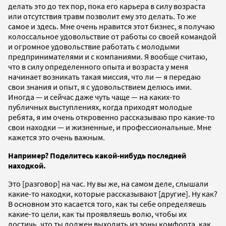
делать это до тех пор, пока его карьера в силу возраста
или отсутствия травм позволит ему это делать. То же
самое и здесь. Мне очень нравится этот бизнес, я получаю
колоссальное удовольствие от работы со своей командой
и огромное удовольствие работать с молодыми
предпринимателями и с компаниями. Я вообще считаю,
что в силу определенного опыта и возраста у меня
начинает возникать такая миссия, что ли — я передаю
свои знания и опыт, я с удовольствием делюсь ими.
Иногда — и сейчас даже чуть чаще — на каких-то
публичных выступлениях, когда приходят молодые
ребята, я им очень откровенно рассказываю про какие-то
свои находки — и жизненные, и профессиональные. Мне
кажется это очень важным.
Например? Поделитесь какой-нибудь последней
находкой.
Это [разговор] на час. Ну вы же, на самом деле, слышали
какие-то находки, которые рассказывают [другие]. Ну как?
В основном это касается того, как ты себе определяешь
какие-то цели, как ты проявляешь волю, чтобы их
достичь, что ты должен выходить из зоны комфорта, как