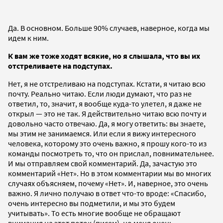
Да. В основном. Больше 90% случаев, наверное, когда мы
идем к ним.
К вам же тоже ходят всякие, но я слышала, что вы их
отстреливаете на подступах.
Нет, я не отстреливаю на подступах. Кстати, я читаю всю
почту. Реально читаю. Если люди думают, что раз не
ответил, то, значит, я вообще куда-то улетел, я даже не
открыл — это не так. Я действительно читаю всю почту и
довольно часто отвечаю. Да, я могу ответить: вы знаете,
мы этим не занимаемся. Или если я вижу интересного
человека, которому это очень важно, я прошу кого-то из
команды посмотреть то, что он прислал, повнимательнее.
И мы отправляем свой комментарий. Да, зачастую это
комментарий «Нет». Но в этом комментарии мы во многих
случаях объясняем, почему «Нет». И, наверное, это очень
важно. Я лично получаю в ответ что-то вроде: «Спасибо,
очень интересно вы подметили, и мы это будем
учитывать». То есть многие вообще не обращают
внимания на этот поток (писем), но меня очень