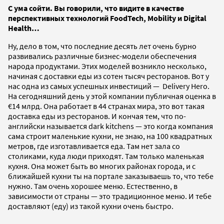
С ума сойти. Вы говорили, что видите в качестве
перспективных технологий
FoodTech
,
Mobility
и
Digital
Health
…
Ну, дело в том, что последние десять лет очень бурно
развивались различные бизнес-модели обеспечения
народа продуктами. Этих моделей возникло несколько,
начиная с доставки еды из сотен тысяч ресторанов. Вот у
нас одна из самых успешных инвестиций — Delivery Hero.
На сегодняшний день у этой компании публичная оценка в
€14 млрд. Она работает в 44 странах мира, это вот такая
доставка еды из ресторанов. И кончая тем, что по-
английски называется dark kitchens — это когда компания
сама строит маленькие кухни, не знаю, на 100 квадратных
метров, где изготавливается еда. Там нет зала со
столиками, куда люди приходят. Там только маленькая
кухня. Она может быть во многих районах города, и с
ближайшей кухни ты на портале заказываешь то, что тебе
нужно. Там очень хорошее меню. Естественно, в
зависимости от страны — это традиционное меню. И тебе
доставляют (еду) из такой кухни очень быстро.