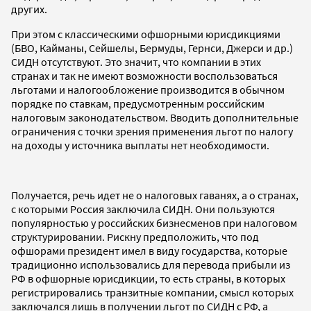
других.
При этом с классическими офшорными юрисдикциями
(БВО, Кайманы, Сейшелы, Бермуды, Гернси, Джерси и др.)
СИДН отсутствуют. Это значит, что компании в этих
странах и так не имеют возможности воспользоваться
льготами и налогообложение производится в обычном
порядке по ставкам, предусмотренным российским
налоговым законодательством. Вводить дополнительные
ограничения с точки зрения применения льгот по налогу
на доходы у источника выплаты нет необходимости.
Получается, речь идет не о налоговых гаванях, а о странах,
с которыми Россия заключила СИДН. Они пользуются
популярностью у российских бизнесменов при налоговом
структурировании. Рискну предположить, что под
офшорами президент имел в виду государства, которые
традиционно использовались для перевода прибыли из
РФ в офшорные юрисдикции, то есть страны, в которых
регистрировались транзитные компании, смысл которых
заключался лишь в получении льгот по СИДН с РФ, а