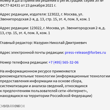
номер и дата принятия решения о регистрации: серия Эл №
ФС77-82431 от 23 декабря 2021 г.
Адрес редакции, издателя: 123022, г. Москва, ул.
Звенигородская 2-я, д. 13, стр. 15, эт. 4, пом. X, ком. 1
Адрес редакции: 123022, г. Москва, ул. Звенигородская 2-я, д.
13, стр. 15, эт. 4, пом. X, ком. 1
Главный редактор: Мазурин Николай Дмитриевич
Адрес электронной почты редакции:
press-release@forbes.ru
Номер телефона редакции:
+7 (495) 565-32-06
На информационном ресурсе применяются
рекомендательные технологии (информационные технологии
предоставления информации на основе сбора,
систематизации и анализа сведений, относящихся
к предпочтениям пользователей сети «Интернет»,
находящихся на территории Российской Федерации)
СМИ2
SPARROW
INFOX