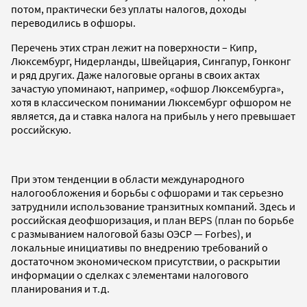
потом, практически без уплаты налогов, доходы
переводились в офшоры.
Перечень этих стран лежит на поверхности – Кипр,
Люксембург, Нидерланды, Швейцария, Сингапур, Гонконг
и ряд других. Даже налоговые органы в своих актах
зачастую упоминают, например, «офшор Люксембурга»,
хотя в классическом понимании Люксембург офшором не
является, да и ставка налога на прибыль у него превышает
российскую.
При этом тенденции в области международного
налогообложения и борьбы с офшорами и так серьезно
затруднили использование транзитных компаний. Здесь и
российская деофшоризация, и план BEPS (план по борьбе
с размыванием налоговой базы ОЭСР — Forbes), и
локальные инициативы по внедрению требований о
достаточном экономическом присутствии, о раскрытии
информации о сделках с элементами налогового
планирования и т.д.