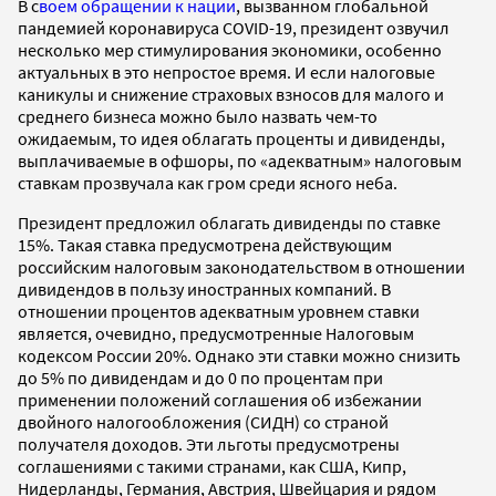
В с
воем обращении к нации
, вызванном глобальной
пандемией коронавируса COVID-19, президент озвучил
несколько мер стимулирования экономики, особенно
актуальных в это непростое время. И если налоговые
каникулы и снижение страховых взносов для малого и
среднего бизнеса можно было назвать чем-то
ожидаемым, то идея облагать проценты и дивиденды,
выплачиваемые в офшоры, по «адекватным» налоговым
ставкам прозвучала как гром среди ясного неба.
Президент предложил облагать дивиденды по ставке
15%. Такая ставка предусмотрена действующим
российским налоговым законодательством в отношении
дивидендов в пользу иностранных компаний. В
отношении процентов адекватным уровнем ставки
является, очевидно, предусмотренные Налоговым
кодексом России 20%. Однако эти ставки можно снизить
до 5% по дивидендам и до 0 по процентам при
применении положений соглашения об избежании
двойного налогообложения (СИДН) со страной
получателя доходов. Эти льготы предусмотрены
соглашениями с такими странами, как США, Кипр,
Нидерланды, Германия, Австрия, Швейцария и рядом