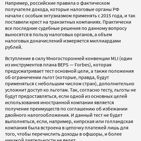
Например, российские правила о фактическом
получателе дохода, которые налоговые органы РФ
начали с особым энтузиазмом применять с 2015 года, и так
поставили крест на транзитных компаниях. Практически
все последние судебные решения по данному вопросу
выносятся в пользу налоговых органов, а объем
налоговых доначислений измеряется миллиардами
рублей.
Вступление в силу Многосторонней конвенции MLI (один
из инструментов плана BEPS — Forbes), которая
предусматривает тест основной цели, а также положения
об ограничении льгот (которые, правда, будут
применяться с небольшим числом стран), дополнительно
усложнит доступ ко льготам. Так, согласно тесту, льготы не
будут предоставляться, если одной из основных целей
использования иностранной компании является
получение преимуществ по соглашению об избежании
двойного налогообложения. И данный тест не будет
выполняться, если, например, кипрская или голландская
компания была встроена в цепочку платежей лишь для
того, чтобы перечислить доходы в офшоры, и более
никакой деятельности не ведет.