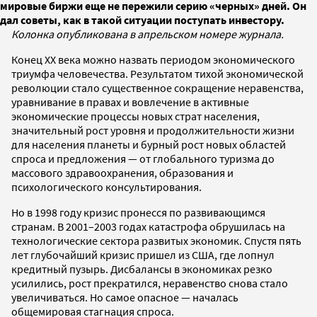
мировые биржи еще не пережили серию «черных» дней. Он
дал советы, как в такой ситуации поступать инвестору.
Колонка опубликована в апрельском номере журнала.
Конец XX века можно назвать периодом экономического
триумфа человечества. Результатом тихой экономической
революции стало существенное сокращение неравенства,
уравнивание в правах и вовлечение в активные
экономические процессы новых страт населения,
значительный рост уровня и продолжительности жизни
для населения планеты и бурный рост новых областей
спроса и предложения — от глобального туризма до
массового здравоохранения, образования и
психологического консультирования.
Но в 1998 году кризис пронесся по развивающимся
странам. В 2001–2003 годах катастрофа обрушилась на
технологические сектора развитых экономик. Спустя пять
лет глубочайший кризис пришел из США, где лопнул
кредитный пузырь. Дисбалансы в экономиках резко
усилились, рост прекратился, неравенство снова стало
увеличиваться. Но самое опасное — началась
общемировая стагнация спроса.