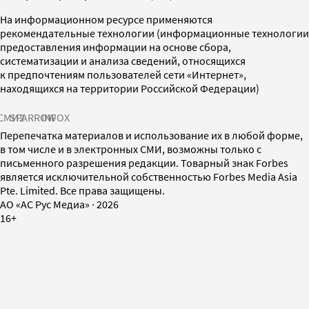
На информационном ресурсе применяются
рекомендательные технологии (информационные технологии
предоставления информации на основе сбора,
систематизации и анализа сведений, относящихся
к предпочтениям пользователей сети «Интернет»,
находящихся на территории Российской Федерации)
СМИ2
SPARROW
INFOX
Перепечатка материалов и использование их в любой форме,
в том числе и в электронных СМИ, возможны только с
письменного разрешения редакции. Товарный знак Forbes
является исключительной собственностью Forbes Media Asia
Pte. Limited. Все права защищены.
AO «АС Рус Медиа»
·
2026
16+