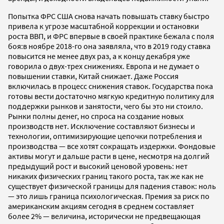
Попытка ФРС США снова начать повышать ставку быстро
привела к угрозе масштабной коррекции и остановки
роста ВВП, и ФРС впервые в своей практике бежала с поля
боя:в ноябре 2018-го она заявляла, что в 2019 году ставка
повысится не менее двух раз, а к концу декабря уже
говорила о двух-трех снижениях. Европа и не думает о
повышении ставки, Китай снижает. Даже Россия
включилась в процесс снижения ставок. Государства пока
готовы вести достаточно мягкую кредитную политику для
поддержки рынков и занятости, чего бы это ни стоило.
Рынки полны денег, но спроса на создание новых
производств нет. Исключение составляют бизнесы и
технологии, оптимизирующие цепочки потребления и
производства — все хотят сокращать издержки. Фондовые
активы могут и дальше расти в цене, несмотря на долгий
предыдущий рост и высокий ценовой уровень: нет
никаких физических границ такого роста, так же как не
существует физической границы для падения ставок: ноль
— это лишь граница психологическая. Премия за риск по
американским акциям сегодня в среднем составляет
более 2% — величина, исторически не предвещающая