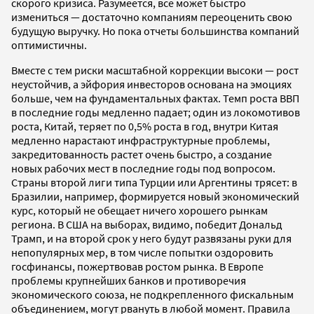
скорого кризиса. Разумеется, все может быстро
измениться — достаточно компаниям переоценить свою
будущую выручку. Но пока отчеты большинства компаний
оптимистичны.
Вместе с тем риски масштабной коррекции высоки — рост
неустойчив, а эйфория инвесторов основана на эмоциях
больше, чем на фундаментальных фактах. Темп роста ВВП
в последние годы медленно падает; один из локомотивов
роста, Китай, теряет по 0,5% роста в год, внутри Китая
медленно нарастают инфраструктурные проблемы,
закредитованность растет очень быстро, а создание
новых рабочих мест в последние годы под вопросом.
Страны второй лиги типа Турции или Аргентины трясет: в
Бразилии, например, формируется новый экономический
курс, который не обещает ничего хорошего рынкам
региона. В США на выборах, видимо, победит Дональд
Трамп, и на второй срок у него будут развязаны руки для
непопулярных мер, в том числе попытки оздоровить
госфинансы, пожертвовав ростом рынка. В Европе
проблемы крупнейших банков и противоречия
экономического союза, не подкрепленного фискальным
объединением, могут рвануть в любой момент. Правила