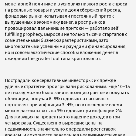
монетарной политике и в условиях низкого роста спроса
на реальные товары и услуги доля сбережений росла,
фондовые рынки испытывали постоянный приток
выпущенных в экономику денег, а рост рынков
провоцировал дальнейшие притоки — работало self
fulfilling prophecy. Выросли не только тысячи стартапов с
сомнительными бизнес-характеристиками, зато
многократными успешными раундами финансирования,
но и совсем экзотические способы вложения денег в
ожидании the greater fool типа криптовалют.
Пострадали консервативные инвесторы: их прежде
удачные стратегии проигрывали рискованным. Еще 10–15
лет назад можно было занять позицию рантье и покупать
облигации, получая 6–8% годовых на пассивных
портфелях при инфляции 3–4%, но в последнее время
можно рассчитывать на 3% годовых при инфляции 2%.
Для живущих на проценты это падение доходов в три-
четыре раза. Существенно выросшие цены на
недвижимость значительно опередили рост ставок
аренды, и доходности владельцев недвижимости упали.