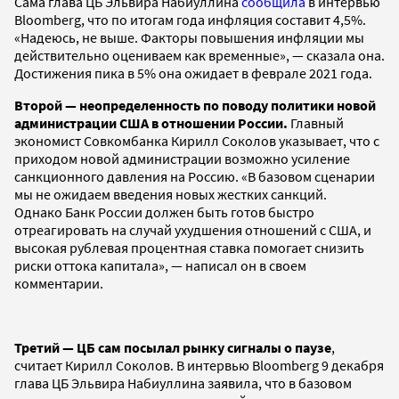
Сама глава ЦБ Эльвира Набиуллина
сообщила
в интервью
Bloomberg, что по итогам года инфляция составит 4,5%.
«Надеюсь, не выше. Факторы повышения инфляции мы
действительно оцениваем как временные», — сказала она.
Достижения пика в 5% она ожидает в феврале 2021 года.
Второй — неопределенность по поводу политики новой
администрации США в отношении России.
Главный
экономист Совкомбанка Кирилл Соколов указывает, что с
приходом новой администрации возможно усиление
санкционного давления на Россию. «В базовом сценарии
мы не ожидаем введения новых жестких санкций.
Однако Банк России должен быть готов быстро
отреагировать на случай ухудшения отношений с США, и
высокая рублевая процентная ставка помогает снизить
риски оттока капитала», — написал он в своем
комментарии.
Третий — ЦБ сам посылал рынку сигналы о паузе
,
считает Кирилл Соколов. В интервью Bloomberg 9 декабря
глава ЦБ Эльвира Набиуллина заявила, что в базовом