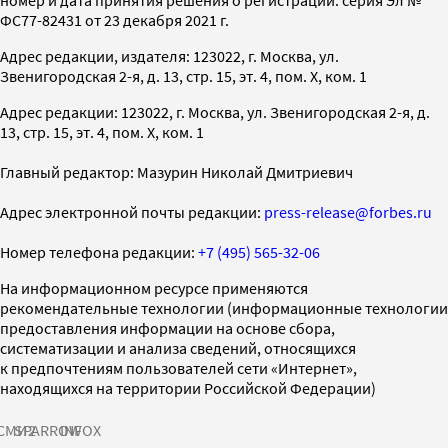
номер и дата принятия решения о регистрации: серия Эл №
ФС77-82431 от 23 декабря 2021 г.
Адрес редакции, издателя: 123022, г. Москва, ул.
Звенигородская 2-я, д. 13, стр. 15, эт. 4, пом. X, ком. 1
Адрес редакции: 123022, г. Москва, ул. Звенигородская 2-я, д.
13, стр. 15, эт. 4, пом. X, ком. 1
Главный редактор: Мазурин Николай Дмитриевич
Адрес электронной почты редакции:
press-release@forbes.ru
Номер телефона редакции:
+7 (495) 565-32-06
На информационном ресурсе применяются
рекомендательные технологии (информационные технологии
предоставления информации на основе сбора,
систематизации и анализа сведений, относящихся
к предпочтениям пользователей сети «Интернет»,
находящихся на территории Российской Федерации)
СМИ2
SPARROW
INFOX