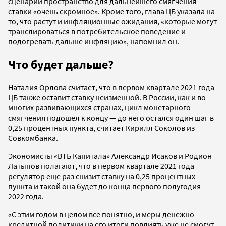
сценарии пространство для дальнейшего смягчения
ставки «очень скромное». Кроме того, глава ЦБ указала на
то, что растут и инфляционные ожидания, «которые могут
транслироваться в потребительское поведение и
подогревать дальше инфляцию», напомнил он.
Что будет дальше?
Наталия Орлова считает, что в первом квартале 2021 года
ЦБ также оставит ставку неизменной. В России, как и во
многих развивающихся странах, цикл монетарного
смягчения подошел к концу — до него остался один шаг в
0,25 процентных пункта, считает Кирилл Соколов из
Совкомбанка.
Экономисты «ВТБ Капитала» Александр Исаков и Родион
Латыпов полагают, что в первом квартале 2021 года
регулятор еще раз снизит ставку на 0,25 процентных
пункта и такой она будет до конца первого полугодия
2022 года.
«С этим годом в целом все понятно, и меры денежно-
кредитной политики на его итоги повлиять уже не смогут.